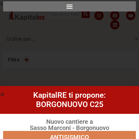
X
Filtra
Al momento non sono presenti immobili in questa
KapitalRE ti propone:
categoria
Vedi tutti gli immobili
BORGONUOVO C25
Nuovo cantiere a
Sasso Marconi - Borgonuovo
ANTISISMICO