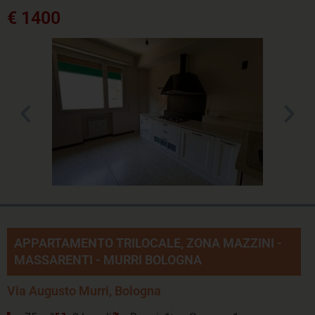
€ 1400
APPARTAMENTO TRILOCALE, ZONA MAZZINI -
MASSARENTI - MURRI BOLOGNA
Via Augusto Murri, Bologna