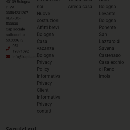
40139 Bologna
noi
Arreda casa
Bologna
P.IVA
03584231207
Nuove
Levante
REA -BO-
costruzioni
Bologna
530830
Affitti brevi
Ponente
Cap sociale
Bologna
San
sottoscritto
50.000€ i.v
Casa
Lazzaro di
051
vacanze
Savena
19871092
Bologna
Castenaso
info@kapitalre.it
Privacy
Casalecchio
Policy
di Reno
Informativa
Imola
Privacy
Clienti
Informativa
Privacy
contatti
Seguici sui