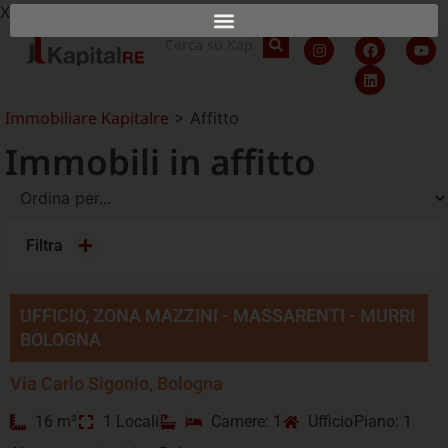
X
Immobiliare Kapitalre
>
Affitto
Immobili in affitto
Filtra
UFFICIO, ZONA MAZZINI - MASSARENTI - MURRI
BOLOGNA
Via Carlo Sigonio, Bologna
16 m²
1 Locali
Camere: 1
Ufficio
Piano: 1