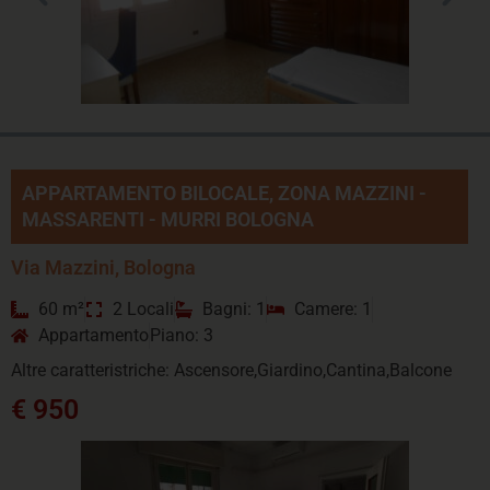
APPARTAMENTO BILOCALE, ZONA MAZZINI -
MASSARENTI - MURRI BOLOGNA
Via Mazzini, Bologna
60 m²
2 Locali
Bagni: 1
Camere: 1
Appartamento
Piano: 3
Altre caratteristriche: Ascensore,Giardino,Cantina,Balcone
€ 950