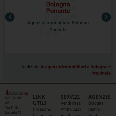
Bologna
Agenzia Immobiliare Bologna Ponente
Ponente
Via Olindo Guerrini 26/a
Bologna
Agenzia Immobiliare Bologna
Vedi gli annunci
Ponente
le agenzie immobiliari a Bologna e
Vedi tutte
Provincia
LINK
SERVIZI
AGENZIE
KAPITALRE
UTILI
SRL
Vendi casa
Bologna
Via Emilia
Chi siamo
Affitta casa
Centro -
Levante 96
Lavora con
Valuta casa
Nord