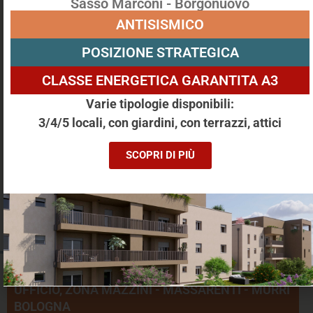
Sasso Marconi - Borgonuovo
ANTISISMICO
Via Emilia Levante, Bologna
POSIZIONE STRATEGICA
18 m²
1 Locali
Bagni: 1
Camere: 1
Appartamento
Piano: 3
CLASSE ENERGETICA GARANTITA A3
Altre caratteristriche: Ascensore,Cantina,Balcone
Varie tipologie disponibili:
€ 450
3/4/5 locali, con giardini, con terrazzi, attici
SCOPRI DI PIÙ
UFFICIO, ZONA MAZZINI - MASSARENTI - MURRI
BOLOGNA