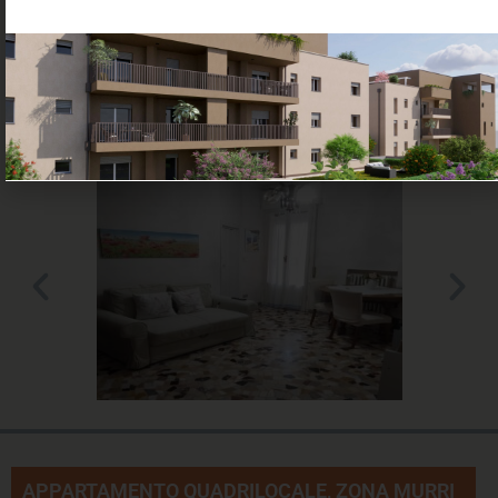
54 m²
2 Locali
Bagni: 1
Camere: 1
Appartamento
Piano: R
Altre caratteristriche: Ascensore,Giardino,Cantina,Balcone
€ 220000
APPARTAMENTO QUADRILOCALE, ZONA MURRI