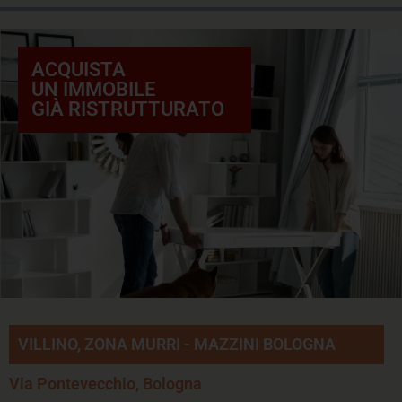
ACQUISTA
UN IMMOBILE
GIÀ RISTRUTTURATO
VILLINO, ZONA MURRI - MAZZINI BOLOGNA
Via Pontevecchio, Bologna