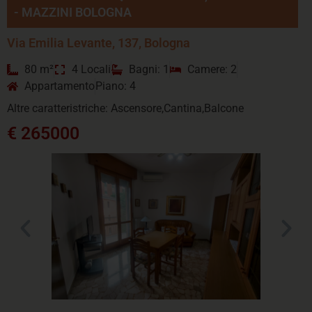
- MAZZINI BOLOGNA
Via Emilia Levante, 137, Bologna
80 m²
4 Locali
Bagni: 1
Camere: 2
Appartamento
Piano: 4
Altre caratteristriche: Ascensore,Cantina,Balcone
€ 265000