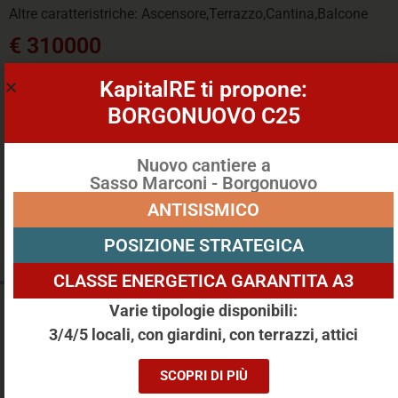
Altre caratteristriche: Ascensore,Terrazzo,Cantina,Balcone
€ 310000
KapitalRE ti propone:
BORGONUOVO C25
Nuovo cantiere a
Sasso Marconi - Borgonuovo
ANTISISMICO
POSIZIONE STRATEGICA
CLASSE ENERGETICA GARANTITA A3
Varie tipologie disponibili:
APPARTAMENTO BILOCALE, ZONA MURRI -
3/4/5 locali, con giardini, con terrazzi, attici
MAZZINI BOLOGNA
SCOPRI DI PIÙ
Via Calabria 26, Bologna