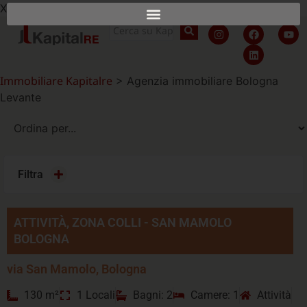
X
Immobiliare Kapitalre
>
Agenzia immobiliare Bologna
Levante
Filtra
ATTIVITÀ, ZONA COLLI - SAN MAMOLO
BOLOGNA
via San Mamolo, Bologna
130 m²
1 Locali
Bagni: 2
Camere: 1
Attività