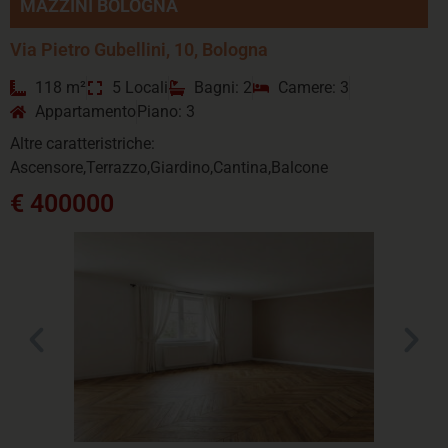
MAZZINI BOLOGNA
Via Pietro Gubellini, 10, Bologna
118 m²
5 Locali
Bagni: 2
Camere: 3
Appartamento
Piano: 3
Altre caratteristriche:
Ascensore,Terrazzo,Giardino,Cantina,Balcone
€ 400000