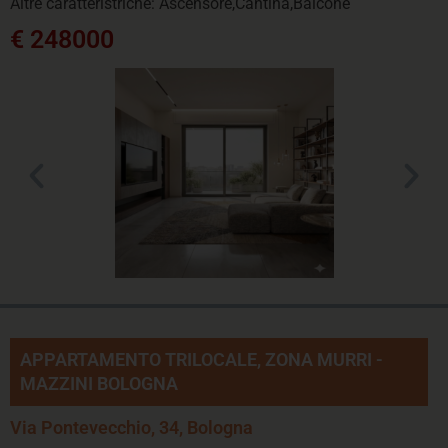
Altre caratteristriche: Ascensore,Cantina,Balcone
€ 248000
APPARTAMENTO TRILOCALE, ZONA MURRI -
MAZZINI BOLOGNA
Via Pontevecchio, 34, Bologna