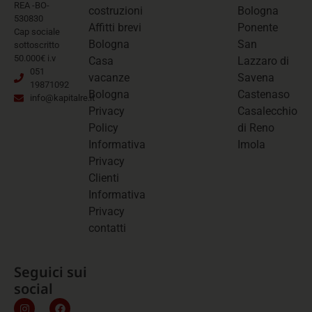
REA -BO-
costruzioni
Bologna
530830
Affitti brevi
Ponente
Cap sociale
Bologna
San
sottoscritto
50.000€ i.v
Casa
Lazzaro di
051
vacanze
Savena
19871092
Bologna
Castenaso
info@kapitalre.it
Privacy
Casalecchio
Policy
di Reno
Informativa
Imola
Privacy
Clienti
Informativa
Privacy
contatti
Seguici sui
social