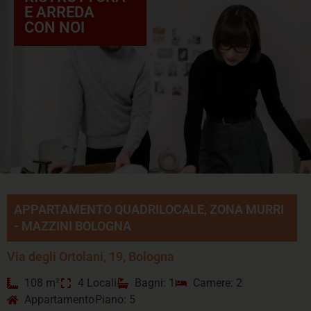
E ARREDA
CON NOI
APPARTAMENTO QUADRILOCALE, ZONA MURRI
- MAZZINI BOLOGNA
Via degli Ortolani, 19, Bologna
108 m²
4 Locali
Bagni: 1
Camere: 2
Appartamento
Piano: 5