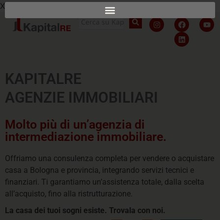
X
KAPITALRE
A
G
E
N
Z
I
E
I
M
M
O
B
I
L
I
A
R
I
Molto più di un’agenzia di
intermediazione immobiliare.
Offriamo una consulenza completa per vendere o acquistare
casa a Bologna e provincia, integrando servizi tecnici e
finanziari. Ti garantiamo un’assistenza totale, dalla scelta
all’acquisto, fino alla ristrutturazione.
La casa dei tuoi sogni esiste. Trovala con noi.