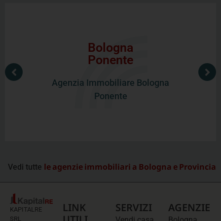
Bologna
Agenzia Immobiliare Bologna Ponente
Ponente
Via Olindo Guerrini 26/a
Bologna
Agenzia Immobiliare Bologna
Vedi gli annunci
Ponente
le agenzie immobiliari a Bologna e Provincia
Vedi tutte
LINK
SERVIZI
AGENZIE
KAPITALRE
UTILI
SRL
Vendi casa
Bologna