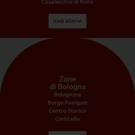
Casalecchio di Reno
Castel Guelfo di Bologna
Castel Maggiore
Vedi altro
Castel San Pietro Terme
Castenaso
Granarolo dell’Emila
Imola
Monte San Pietro
Ozzano dell’Emilia
Pianoro
Zone
San Lazzaro di Savena
di Bologna
Sasso Marconi
Bolognina
Valsamoggia
Borgo Panigale
Zola Predosa
Centro Storico
Corticella
Massarenti
Lame