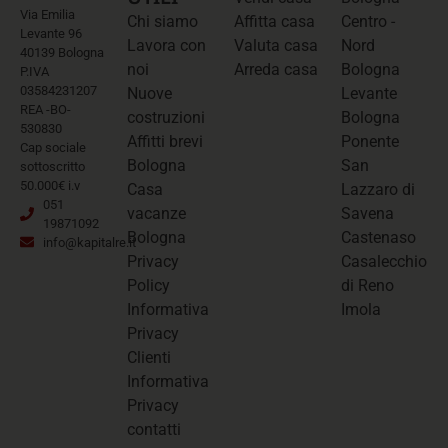
Via Emilia
Chi siamo
Affitta casa
Centro -
Levante 96
Lavora con
Valuta casa
Nord
40139 Bologna
noi
Arreda casa
Bologna
P.IVA
03584231207
Nuove
Levante
REA -BO-
costruzioni
Bologna
530830
Affitti brevi
Ponente
Cap sociale
Bologna
San
sottoscritto
50.000€ i.v
Casa
Lazzaro di
051
vacanze
Savena
19871092
Bologna
Castenaso
info@kapitalre.it
Privacy
Casalecchio
Policy
di Reno
Informativa
Imola
Privacy
Clienti
Informativa
Privacy
contatti