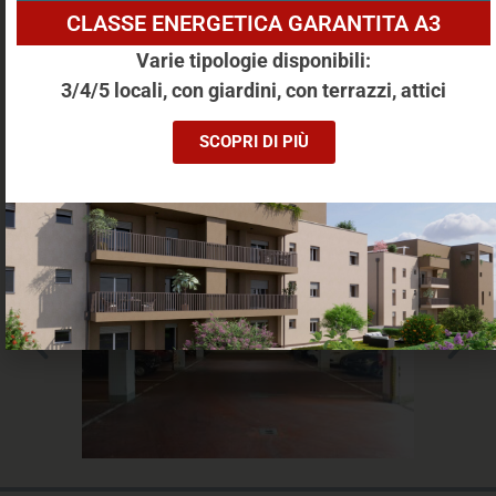
CLASSE ENERGETICA GARANTITA A3
BOX, ZONA MURRI - MAZZINI BOLOGNA
Varie tipologie disponibili:
Via Pontevecchio, 4, Bologna
3/4/5 locali, con giardini, con terrazzi, attici
13 m²
1 Locali
Camere: 1
Box
Piano: S1
SCOPRI DI PIÙ
Altre caratteristriche: -
€ 28000