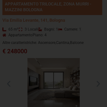
APPARTAMENTO TRILOCALE, ZONA MURRI -
MAZZINI BOLOGNA
Via Emilia Levante, 141, Bologna
65 m²
3 Locali
Bagni: 1
Camere: 1
Appartamento
Piano: 4
Altre caratteristriche: Ascensore,Cantina,Balcone
€ 248000