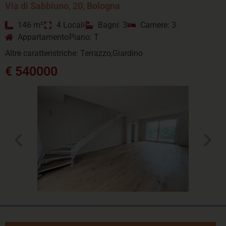
Via di Sabbiuno, 20, Bologna
146 m²
4 Locali
Bagni: 3
Camere: 3
Appartamento
Piano: T
Altre caratteristriche: Terrazzo,Giardino
€ 540000