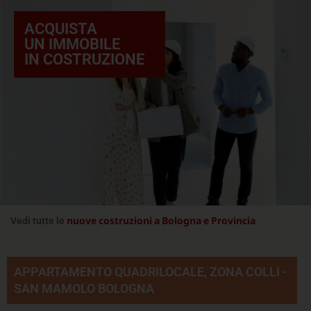
ACQUISTA
UN IMMOBILE
IN COSTRUZIONE
nuove costruzioni a Bologna e Provincia
Vedi tutte le
APPARTAMENTO QUADRILOCALE, ZONA COLLI -
SAN MAMOLO BOLOGNA