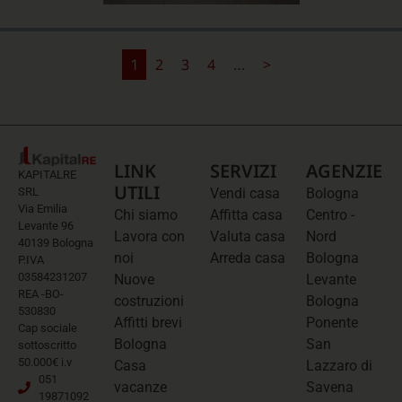
2
3
4
>
1
…
LINK
SERVIZI
AGENZIE
KAPITALRE
UTILI
SRL
Vendi casa
Bologna
Via Emilia
Chi siamo
Affitta casa
Centro -
Levante 96
Lavora con
Valuta casa
Nord
40139 Bologna
noi
Arreda casa
Bologna
P.IVA
03584231207
Nuove
Levante
REA -BO-
costruzioni
Bologna
530830
Affitti brevi
Ponente
Cap sociale
Bologna
San
sottoscritto
50.000€ i.v
Casa
Lazzaro di
051
vacanze
Savena
19871092