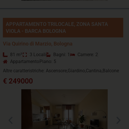
APPARTAMENTO TRILOCALE, ZONA SANTA
VIOLA - BARCA BOLOGNA
Via Quirino di Marzio, Bologna
81 m²
3 Locali
Bagni: 1
Camere: 2
Appartamento
Piano: 5
Altre caratteristriche: Ascensore,Giardino,Cantina,Balcone
€ 249000