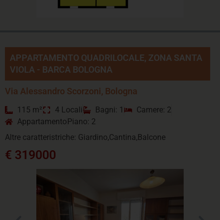
APPARTAMENTO QUADRILOCALE, ZONA SANTA
VIOLA - BARCA BOLOGNA
Via Alessandro Scorzoni, Bologna
115 m²
4 Locali
Bagni: 1
Camere: 2
Appartamento
Piano: 2
Altre caratteristriche: Giardino,Cantina,Balcone
€ 319000