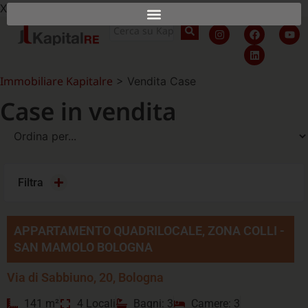
X
Immobiliare Kapitalre
>
Vendita Case
Case in vendita
Filtra
APPARTAMENTO QUADRILOCALE, ZONA COLLI -
SAN MAMOLO BOLOGNA
Via di Sabbiuno, 20, Bologna
141 m²
4 Locali
Bagni: 3
Camere: 3