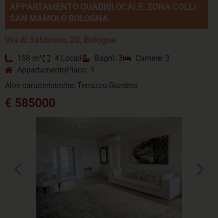
APPARTAMENTO QUADRILOCALE, ZONA COLLI -
SAN MAMOLO BOLOGNA
Via di Sabbiuno, 20, Bologna
158 m²
4 Locali
Bagni: 3
Camere: 3
Appartamento
Piano: T
Altre caratteristriche: Terrazzo,Giardino
€ 585000