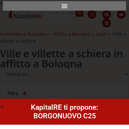
X
Immobiliare Kapitalre
Affitto a Bologna
Case
>
>
>
Ville e
villette a schiera
Ville e villette a schiera in
affitto a Bologna
Filtra
KapitalRE ti propone:
BORGONUOVO C25
Al momento non sono presenti immobili in questa
categoria