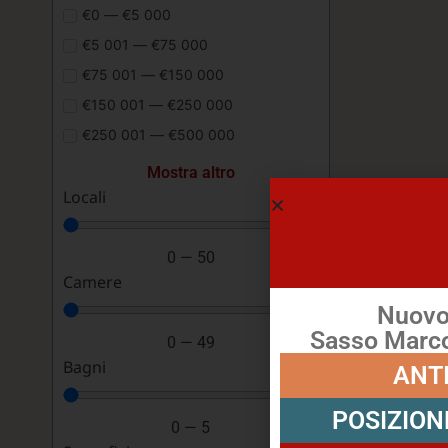
€0 — €5 000
€5 001 — €75 000
€75 001 — €150 000
€150 001 — €250 000
€250 001 — €500 000
Mostra altro
Locali
0
—
50
Camere
Nuovo 
Sasso Marco
0
—
49
Bagni
ANT
POSIZION
0
—
5