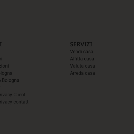
I
SERVIZI
Vendi casa
oi
Affitta casa
zioni
Valuta casa
Bologna
Arreda casa
e Bologna
y
ivacy Clienti
rivacy contatti