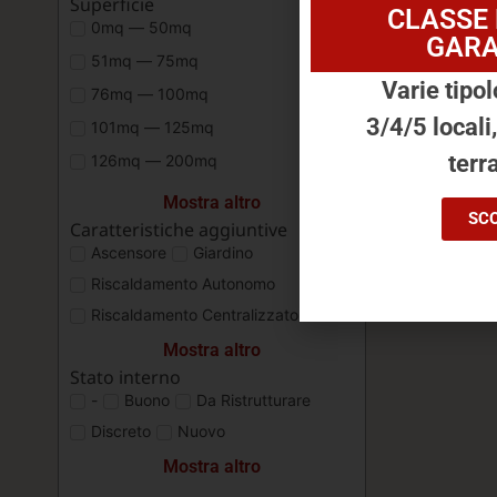
Superficie
CLASSE
0mq — 50mq
GARA
51mq — 75mq
Varie tipol
76mq — 100mq
3/4/5 locali
101mq — 125mq
terra
126mq — 200mq
Mostra altro
SCO
Caratteristiche aggiuntive
Ascensore
Giardino
Riscaldamento Autonomo
Riscaldamento Centralizzato
Mostra altro
Stato interno
-
Buono
Da Ristrutturare
Discreto
Nuovo
Mostra altro