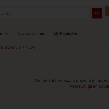
ie
Lavora con noi
My KapitalRE
e provincia
>
NEXT
Al momento non sono presenti immobili 
Vedi tutti gli immobil