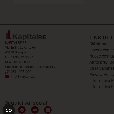
LINK UTIL
KAPITALRE SRL
Chi siamo
Via Emilia Levante 96
Lavora con n
40139 Bologna
Nuove costru
P.IVA 03584231207
Affitti brevi 
REA -BO- 530830
Cap sociale sottoscritto 50.000€ i.v
Casa vacanz
051 19871092
Privacy Polic
info@kapitalre.it
Informativa Pr
Informativa P
Seguici sui social