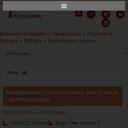
X
Immobiliare Kapitalre
Vendita Case
Provincia di
>
>
Bologna
Bologna
>
>
Appartamenti spaziosi
Filtra
APPARTAMENTO 5 LOCALI, ZONA SANTA VIOLA
- BARCA BOLOGNA
Via della Viola, 25, Bologna
120 m²
5 Locali
Bagni: 1
Camere: 3