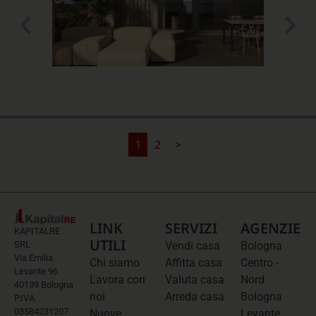
2
>
1
LINK
SERVIZI
AGENZIE
KAPITALRE
UTILI
SRL
Vendi casa
Bologna
Via Emilia
Chi siamo
Affitta casa
Centro -
Levante 96
Lavora con
Valuta casa
Nord
40139 Bologna
noi
Arreda casa
Bologna
P.IVA
03584231207
Nuove
Levante