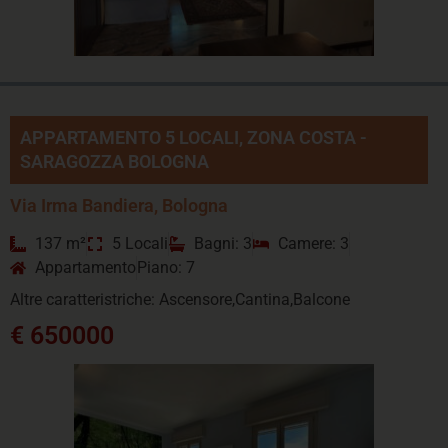
APPARTAMENTO 5 LOCALI, ZONA COSTA -
SARAGOZZA BOLOGNA
Via Irma Bandiera, Bologna
137 m²
5 Locali
Bagni: 3
Camere: 3
Appartamento
Piano: 7
Altre caratteristriche: Ascensore,Cantina,Balcone
€ 650000