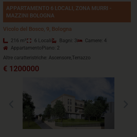
APPARTAMENTO 6 LOCALI, ZONA MURRI -
MAZZINI BOLOGNA
Vicolo del Bosco, 9, Bologna
216 m²
6 Locali
Bagni: 3
Camere: 4
Appartamento
Piano: 2
Altre caratteristriche: Ascensore,Terrazzo
€ 1200000