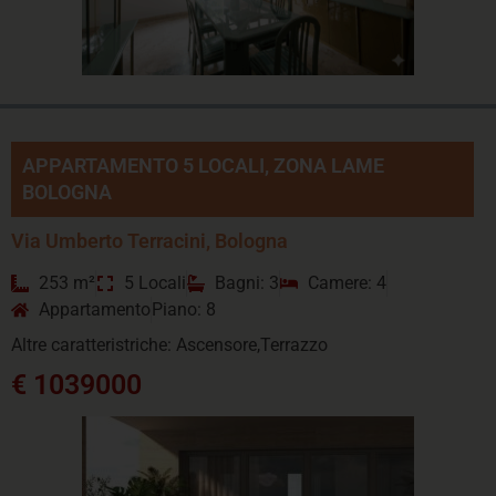
APPARTAMENTO 5 LOCALI, ZONA LAME
BOLOGNA
Via Umberto Terracini, Bologna
253 m²
5 Locali
Bagni: 3
Camere: 4
Appartamento
Piano: 8
Altre caratteristriche: Ascensore,Terrazzo
€ 1039000