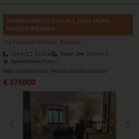
APPARTAMENTO 5 LOCALI, ZONA MURRI -
MAZZINI BOLOGNA
Via Federigo Enriques, Bologna
124 m²
5 Locali
Bagni: 2
Camere: 3
Appartamento
Piano: r
Altre caratteristriche: Terrazzo,Giardino,Cantina
€ 375000