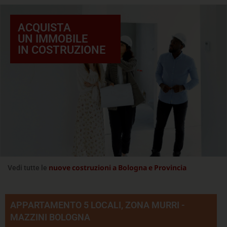
ACQUISTA
UN IMMOBILE
IN COSTRUZIONE
nuove costruzioni a Bologna e Provincia
Vedi tutte le
APPARTAMENTO 5 LOCALI, ZONA MURRI -
MAZZINI BOLOGNA