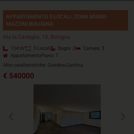
APPARTAMENTO 5 LOCALI, ZONA MURRI -
MAZZINI BOLOGNA
Via la Castiglia, 13, Bologna
134 m²
5 Locali
Bagni: 2
Camere: 3
Appartamento
Piano: T
Altre caratteristriche: Giardino,Cantina
€ 540000