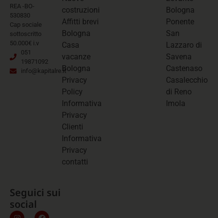
REA -BO-
costruzioni
Bologna
530830
Affitti brevi
Ponente
Cap sociale
Bologna
San
sottoscritto
50.000€ i.v
Casa
Lazzaro di
051
vacanze
Savena
19871092
Bologna
Castenaso
info@kapitalre.it
Privacy
Casalecchio
Policy
di Reno
Informativa
Imola
Privacy
Clienti
Informativa
Privacy
contatti
Seguici sui
social