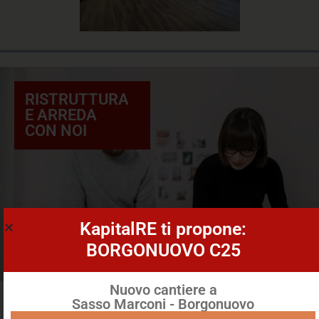
RISTRUTTURA
E ARREDA
CON NOI
KapitalRE ti propone:
BORGONUOVO C25
Nuovo cantiere a
Sasso Marconi - Borgonuovo
APPARTAMENTO 5 LOCALI, ZONA MURRI -