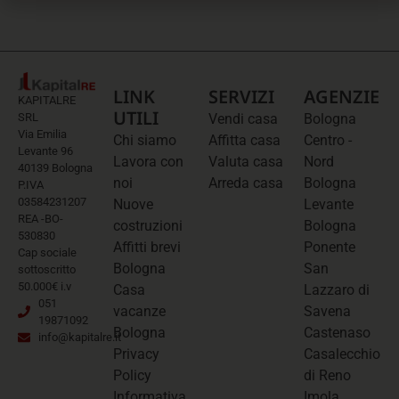
LINK
SERVIZI
AGENZIE
KAPITALRE
UTILI
SRL
Vendi casa
Bologna
Via Emilia
Chi siamo
Affitta casa
Centro -
Levante 96
Lavora con
Valuta casa
Nord
40139 Bologna
noi
Arreda casa
Bologna
P.IVA
03584231207
Nuove
Levante
REA -BO-
costruzioni
Bologna
530830
Affitti brevi
Ponente
Cap sociale
Bologna
San
sottoscritto
50.000€ i.v
Casa
Lazzaro di
051
vacanze
Savena
19871092
Bologna
Castenaso
info@kapitalre.it
Privacy
Casalecchio
Policy
di Reno
Informativa
Imola