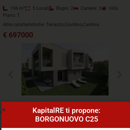
196 m²
5 Locali
Bagni: 2
Camere: 3
Villa
Piano: T
Altre caratteristriche: Terrazzo,Giardino,Cantina
€ 697000
KapitalRE ti propone:
BORGONUOVO C25
VILLA, CASTEL MAGGIORE