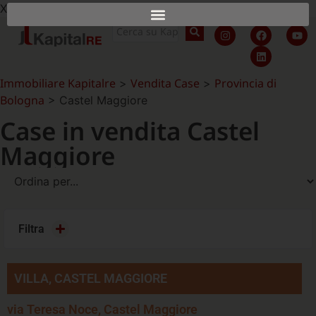
X
Immobiliare Kapitalre
Vendita Case
Provincia di
>
>
Bologna
>
Castel Maggiore
Case in vendita Castel
Maggiore
Filtra
VILLA, CASTEL MAGGIORE
via Teresa Noce, Castel Maggiore