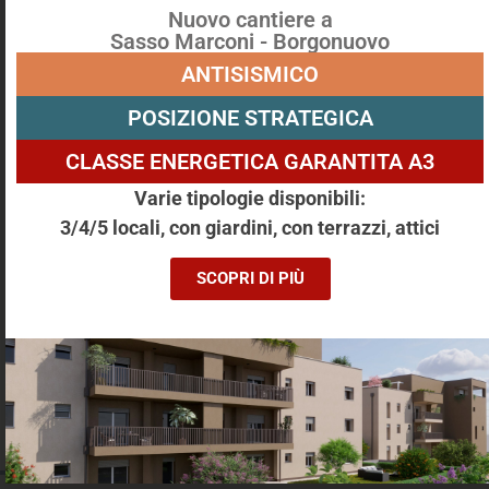
Nuovo cantiere a
Sasso Marconi - Borgonuovo
Via Giacomo Matteotti, Castel Maggiore
ANTISISMICO
300 m²
14 Locali
Bagni: 5
Camere: 6
Villa
Piano: T
POSIZIONE STRATEGICA
Altre caratteristriche: Terrazzo,Giardino,Cantina,Balcone
CLASSE ENERGETICA GARANTITA A3
€ 550000
Varie tipologie disponibili:
3/4/5 locali, con giardini, con terrazzi, attici
SCOPRI DI PIÙ