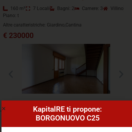
160 m²
7 Locali
Bagni: 2
Camere: 3
Villino
Piano: t
Altre caratteristriche: Giardino,Cantina
€ 230000
KapitalRE ti propone:
BORGONUOVO C25
VILLINO, MALALBERGO