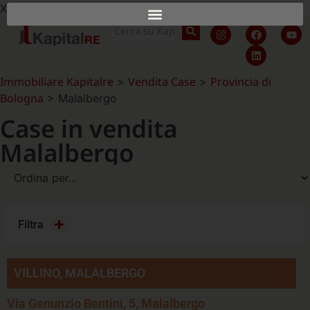
X
Immobiliare Kapitalre
Vendita Case
Provincia di
>
>
Bologna
>
Malalbergo
Case in vendita
Malalbergo
Filtra
VILLINO, MALALBERGO
Via Genunzio Bentini, 5, Malalbergo