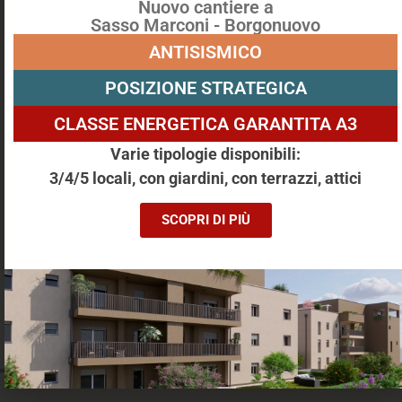
Nuovo cantiere a
Sasso Marconi - Borgonuovo
Via Genunzio Bentini, 7, Malalbergo
ANTISISMICO
180 m²
7 Locali
Bagni: 2
Camere: 3
Villino
Piano: t
POSIZIONE STRATEGICA
Altre caratteristriche: Giardino,Cantina
CLASSE ENERGETICA GARANTITA A3
€ 270000
Varie tipologie disponibili:
3/4/5 locali, con giardini, con terrazzi, attici
SCOPRI DI PIÙ