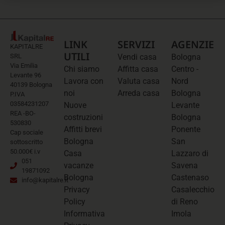
LINK
SERVIZI
AGENZIE
KAPITALRE
UTILI
SRL
Vendi casa
Bologna
Via Emilia
Chi siamo
Affitta casa
Centro -
Levante 96
Lavora con
Valuta casa
Nord
40139 Bologna
noi
Arreda casa
Bologna
P.IVA
03584231207
Nuove
Levante
REA -BO-
costruzioni
Bologna
530830
Affitti brevi
Ponente
Cap sociale
Bologna
San
sottoscritto
50.000€ i.v
Casa
Lazzaro di
051
vacanze
Savena
19871092
Bologna
Castenaso
info@kapitalre.it
Privacy
Casalecchio
Policy
di Reno
Informativa
Imola