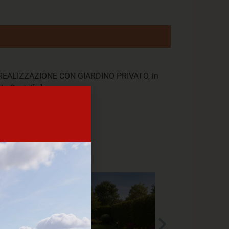
 REALIZZAZIONE CON GIARDINO PRIVATO, in
a Castel[...]
 T