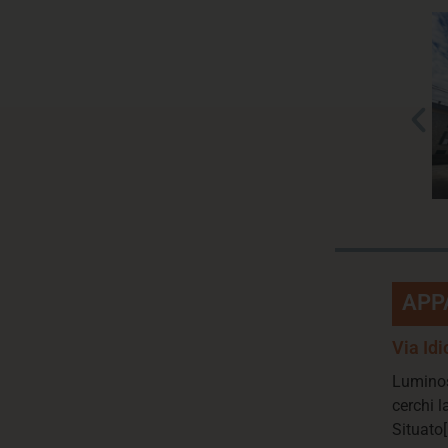
APP
Via Id
Luminos
cerchi l
Situato[.