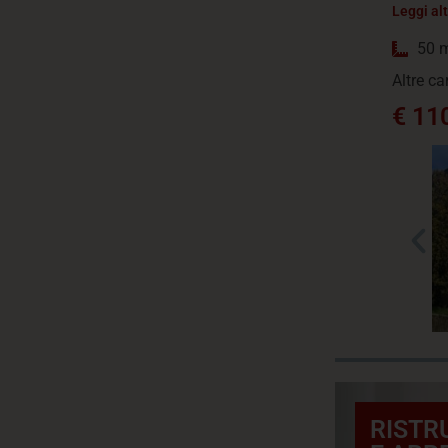
Leggi al
50 
Altre ca
€ 11
RISTR