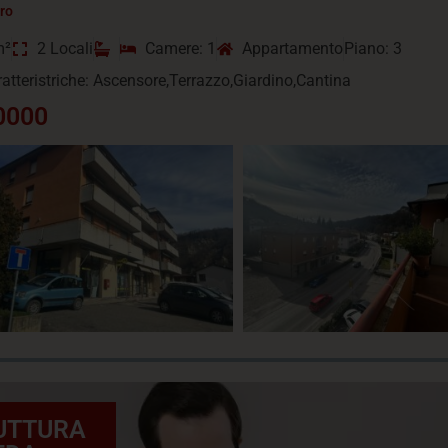
tro
m²
2 Locali
Camere: 1
Appartamento
Piano: 3
ratteristriche: Ascensore,Terrazzo,Giardino,Cantina
0000
UTTURA