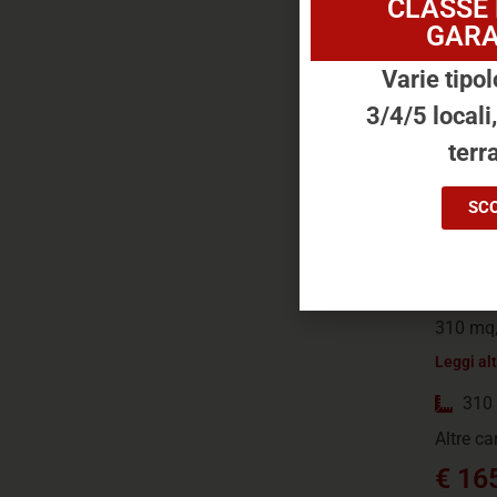
CLASSE
GARA
Varie tipol
3/4/5 locali
terra
PAL
SCO
Via Id
Splendi
situata 
310 mq,[
Leggi al
310
Altre ca
€ 16