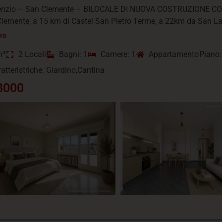
nzio – San Clemente – BILOCALE DI NUOVA COSTRUZIONE CON
Clemente, a 15 km di Castel San Pietro Terme, a 22km da San Laz
tro
m²
2 Locali
Bagni: 1
Camere: 1
Appartamento
Piano:
ratteristriche: Giardino,Cantina
8000