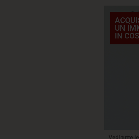
ACQUI
UN IM
IN CO
Vedi tutte l