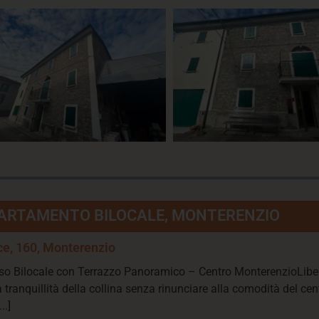
ARTAMENTO BILOCALE, MONTERENZIO
ice, 160, Monterenzio
o Bilocale con Terrazzo Panoramico – Centro MonterenzioLiber
a tranquillità della collina senza rinunciare alla comodità del c
..]