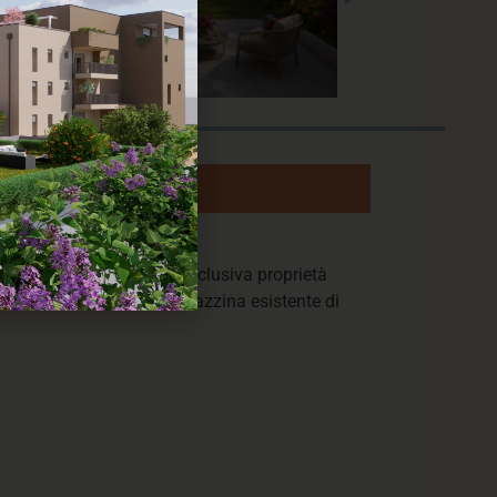
in vendita/sviluppo un’esclusiva proprietà
sso è composto da una palazzina esistente di