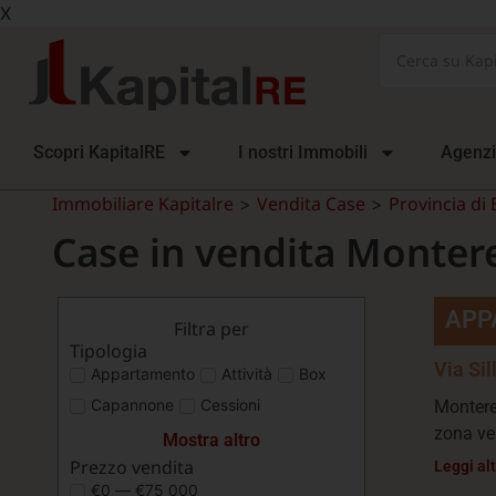
X
Scopri KapitalRE
I nostri Immobili
Agenz
Immobiliare Kapitalre
Vendita Case
Provincia di
>
>
Case in vendita Monter
APP
Filtra per
Tipologia
Via Sil
Appartamento
Attività
Box
Capannone
Cessioni
Monter
zona ver
Mostra altro
Prezzo vendita
Leggi al
€0 — €75 000