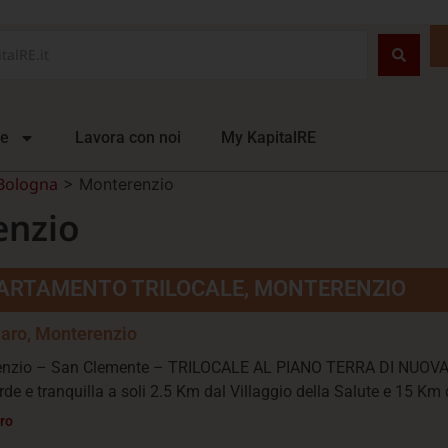
ie
Lavora con noi
My KapitalRE
 Bologna
>
Monterenzio
enzio
ARTAMENTO TRILOCALE, MONTERENZIO
laro, Monterenzio
enzio – San Clemente – TRILOCALE AL PIANO TERRA DI NUOV
de e tranquilla a soli 2.5 Km dal Villaggio della Salute e 15 Km d
tro