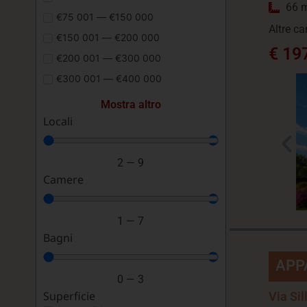
66 
€75 001 — €150 000
Altre ca
€150 001 — €200 000
€ 19
€200 001 — €300 000
€300 001 — €400 000
Mostra altro
Locali
2
—
9
Camere
1
—
7
Bagni
APP
0
—
3
Superficie
Via Sil