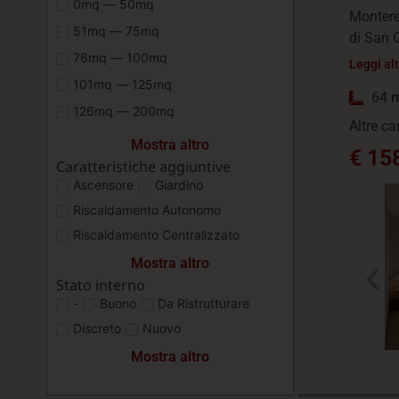
0mq — 50mq
Montere
51mq — 75mq
di San 
76mq — 100mq
Leggi al
101mq — 125mq
64 
126mq — 200mq
Altre ca
Mostra altro
€ 15
Caratteristiche aggiuntive
Ascensore
Giardino
Riscaldamento Autonomo
Riscaldamento Centralizzato
Mostra altro
Stato interno
-
Buono
Da Ristrutturare
Discreto
Nuovo
Mostra altro