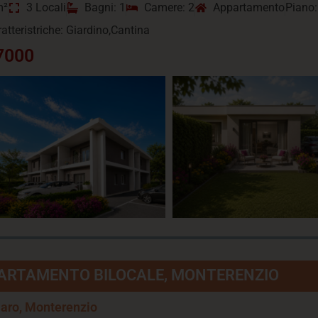
m²
3 Locali
Bagni: 1
Camere: 2
Appartamento
Piano:
ratteristriche: Giardino,Cantina
7000
ARTAMENTO BILOCALE, MONTERENZIO
laro, Monterenzio