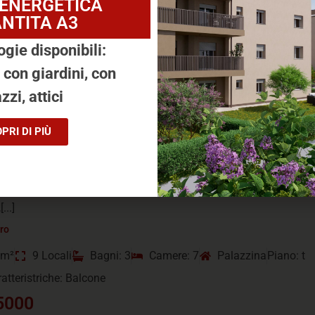
 ENERGETICA
NTITA A3
ogie disponibili:
, con giardini, con
zzi, attici
AZZINA, MONTERENZIO
PRI DI PIÙ
ice, 273, Monterenzio
da Opportunità di Sviluppo Immobiliare in Via Idice Proponiamo 
nella richiestissima e verdeggiante zona di Via Idice. Il comple
...]
tro
 m²
9 Locali
Bagni: 3
Camere: 7
Palazzina
Piano: t
ratteristriche: Balcone
5000