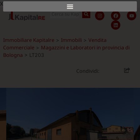
X
Immobiliare Kapitalre
Immobili
Vendita
>
>
Commerciale
Magazzini e Laboratori in provincia di
>
Bologna
>
LT203
Condividi: