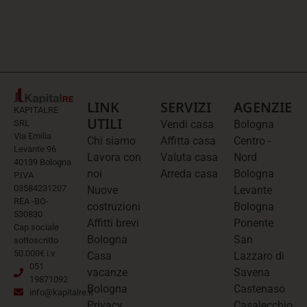
LINK
SERVIZI
AGENZIE
KAPITALRE
UTILI
SRL
Vendi casa
Bologna
Via Emilia
Chi siamo
Affitta casa
Centro -
Levante 96
Lavora con
Valuta casa
Nord
40139 Bologna
noi
Arreda casa
Bologna
P.IVA
03584231207
Nuove
Levante
REA -BO-
costruzioni
Bologna
530830
Affitti brevi
Ponente
Cap sociale
Bologna
San
sottoscritto
50.000€ i.v
Casa
Lazzaro di
051
vacanze
Savena
19871092
Bologna
Castenaso
info@kapitalre.it
Privacy
Casalecchio