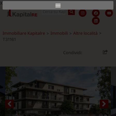
X
Immobiliare Kapitalre
Immobili
Altre località
>
>
>
T31161
Condividi: