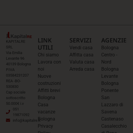
LINK
SERVIZI
AGENZIE
KAPITALRE
UTILI
SRL
Vendi casa
Bologna
Via Emilia
Chi siamo
Affitta casa
Centro -
Levante 96
Lavora con
Valuta casa
Nord
40139 Bologna
noi
Arreda casa
Bologna
P.IVA
03584231207
Nuove
Levante
REA -BO-
costruzioni
Bologna
530830
Affitti brevi
Ponente
Cap sociale
Bologna
San
sottoscritto
50.000€ i.v
Casa
Lazzaro di
051
vacanze
Savena
19871092
Bologna
Castenaso
info@kapitalre.it
Privacy
Casalecchio