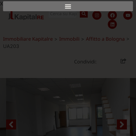
X
Immobiliare Kapitalre
Immobili
Affitto a Bologna
>
>
>
UA203
Condividi: