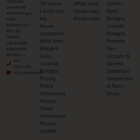
Via Emilia
Chi siamo
Affitta casa
Centro -
Levante 96
Lavora con
Valuta casa
Nord
40139 Bologna
noi
Arreda casa
Bologna
P.IVA
03584231207
Nuove
Levante
REA -BO-
costruzioni
Bologna
530830
Affitti brevi
Ponente
Cap sociale
Bologna
San
sottoscritto
50.000€ i.v
Casa
Lazzaro di
051
vacanze
Savena
19871092
Bologna
Castenaso
info@kapitalre.it
Privacy
Casalecchio
Policy
di Reno
Informativa
Imola
Privacy
Clienti
Informativa
Privacy
contatti