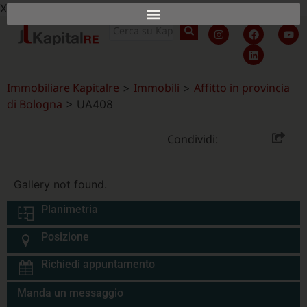
X
Immobiliare Kapitalre
Immobili
Affitto in provincia
>
>
di Bologna
>
UA408
Condividi:
Gallery not found.
Planimetria
Posizione
Richiedi appuntamento
Manda un messaggio