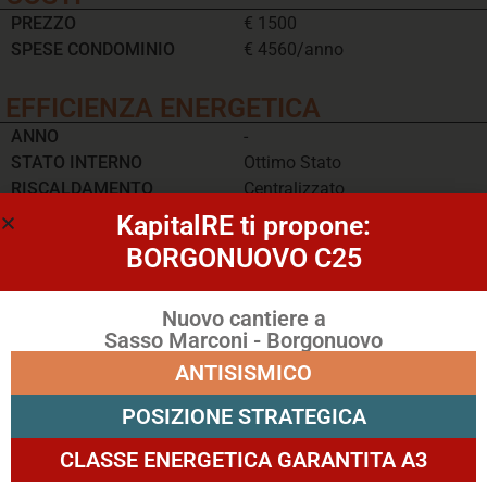
PREZZO
€ 1500
SPESE CONDOMINIO
€ 4560/anno
EFFICIENZA ENERGETICA
ANNO
-
STATO INTERNO
Ottimo Stato
RISCALDAMENTO
Centralizzato
CLIMATIZZATORE
Si
KapitalRE ti propone:
EFFICIENZA ENERGETICA
F
BORGONUOVO C25
CONDIVIDI
Nuovo cantiere a
Sasso Marconi - Borgonuovo
ANTISISMICO
POSIZIONE STRATEGICA
CLASSE ENERGETICA GARANTITA A3