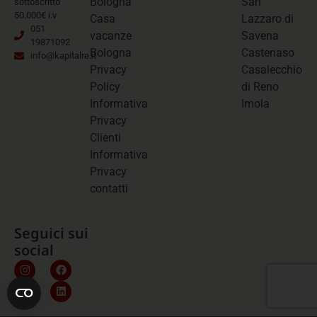
Bologna
San
sottoscritto
50.000€ i.v
Casa
Lazzaro di
051
vacanze
Savena
19871092
Bologna
Castenaso
info@kapitalre.it
Privacy
Casalecchio
Policy
di Reno
Informativa
Imola
Privacy
Clienti
Informativa
Privacy
contatti
Seguici sui
social