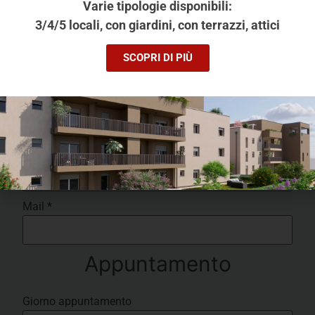
Varie tipologie disponibili:
3/4/5 locali, con giardini, con terrazzi, attici
Ti piace questa soluzione?
SCOPRI DI PIÙ
Prenota subito una visita!
Nome
*
Telefono
*
Mail
*
Appuntamento
Giorno appuntamento