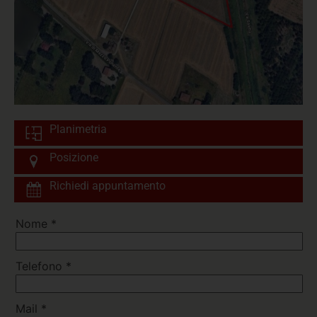
Planimetria
Posizione
Richiedi appuntamento
Nome
*
Telefono
*
Mail
*