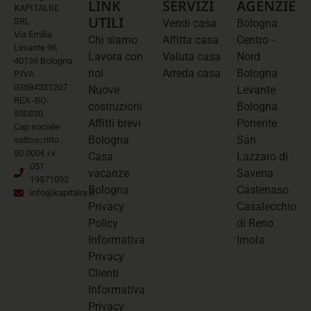
LINK
SERVIZI
AGENZIE
KAPITALRE
UTILI
SRL
Vendi casa
Bologna
Via Emilia
Chi siamo
Affitta casa
Centro -
Levante 96
Lavora con
Valuta casa
Nord
40139 Bologna
noi
Arreda casa
Bologna
P.IVA
03584231207
Nuove
Levante
REA -BO-
costruzioni
Bologna
530830
Affitti brevi
Ponente
Cap sociale
Bologna
San
sottoscritto
50.000€ i.v
Casa
Lazzaro di
051
vacanze
Savena
19871092
Bologna
Castenaso
info@kapitalre.it
Privacy
Casalecchio
Policy
di Reno
Informativa
Imola
Privacy
Clienti
Informativa
Privacy