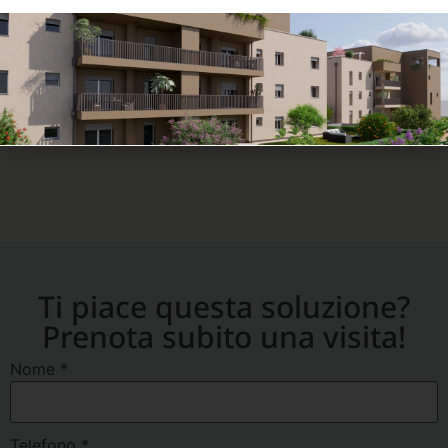
Condividi
Ti piace questa soluzione?
Prenota subito una visita!
Nome
*
Telefono
*