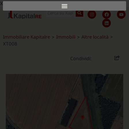
X
Immobiliare Kapitalre
Immobili
Altre località
>
>
>
XT008
Condividi: