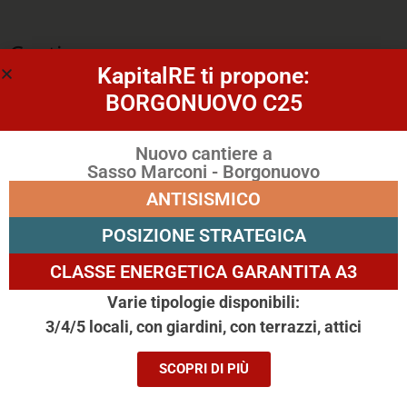
Costi
KapitalRE ti propone:
BORGONUOVO C25
PREZZO
€ 45000
SPESE CONDOMINIO
Nuovo cantiere a
Sasso Marconi - Borgonuovo
ANTISISMICO
Efficienza energetica
POSIZIONE STRATEGICA
CLASSE ENERGETICA GARANTITA A3
ANNO
-
Varie tipologie disponibili:
STATO INTERNO
-
3/4/5 locali, con giardini, con terrazzi, attici
RISCALDAMENTO
-
CLIMATIZZATORE
No
SCOPRI DI PIÙ
EFFICIENZA ENERGETICA
Non richiesta