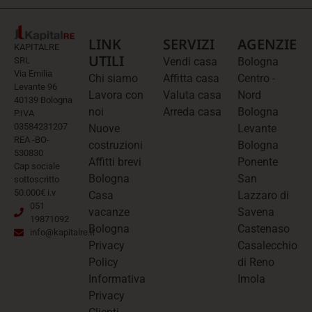
LINK
SERVIZI
AGENZIE
KAPITALRE
UTILI
SRL
Vendi casa
Bologna
Via Emilia
Chi siamo
Affitta casa
Centro -
Levante 96
Lavora con
Valuta casa
Nord
40139 Bologna
noi
Arreda casa
Bologna
P.IVA
03584231207
Nuove
Levante
REA -BO-
costruzioni
Bologna
530830
Affitti brevi
Ponente
Cap sociale
Bologna
San
sottoscritto
50.000€ i.v
Casa
Lazzaro di
051
vacanze
Savena
19871092
Bologna
Castenaso
info@kapitalre.it
Privacy
Casalecchio
Policy
di Reno
Informativa
Imola
Privacy