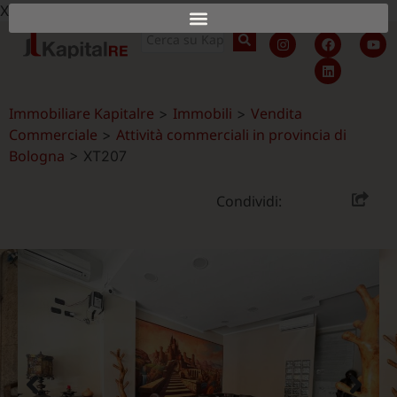
X
Immobiliare Kapitalre
Immobili
Vendita
>
>
Commerciale
Attività commerciali in provincia di
>
Bologna
>
XT207
Condividi: