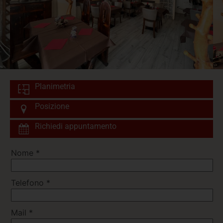
Planimetria
Posizione
Richiedi appuntamento
Nome
*
Telefono
*
Mail
*