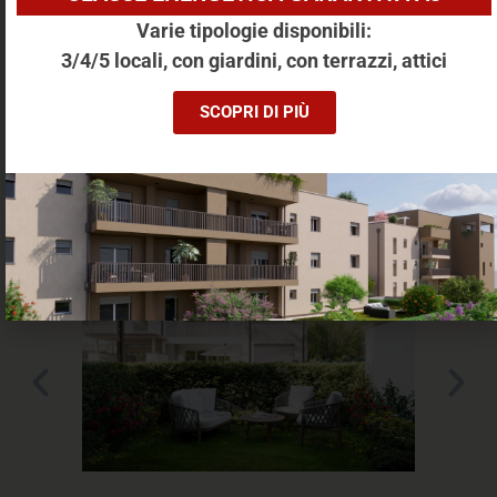
APPARTAMENTO TRILOCALE, SAN LAZZARO DI
Varie tipologie disponibili:
SAVENA
3/4/5 locali, con giardini, con terrazzi, attici
Via Antonio Zucchi, 2, San Lazzaro di Savena
SCOPRI DI PIÙ
132 m²
3 Locali
Bagni: 2
Camere: 2
Appartamento
Piano: T
Altre caratteristriche: Ascensore,Terrazzo,Giardino,Cantina
€ 473800