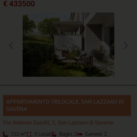
€ 433500
APPARTAMENTO TRILOCALE, SAN LAZZARO DI
SAVENA
Via Antonio Zucchi, 2, San Lazzaro di Savena
122 m²
3 Locali
Bagni: 2
Camere: 2