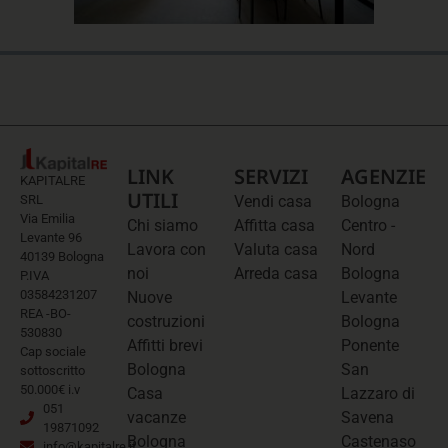
LINK
SERVIZI
AGENZIE
KAPITALRE
UTILI
SRL
Vendi casa
Bologna
Via Emilia
Chi siamo
Affitta casa
Centro -
Levante 96
Lavora con
Valuta casa
Nord
40139 Bologna
noi
Arreda casa
Bologna
P.IVA
03584231207
Nuove
Levante
REA -BO-
costruzioni
Bologna
530830
Affitti brevi
Ponente
Cap sociale
Bologna
San
sottoscritto
50.000€ i.v
Casa
Lazzaro di
051
vacanze
Savena
19871092
Bologna
Castenaso
info@kapitalre.it