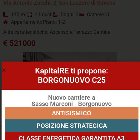
Via Antonio Zucchi, 2, San Lazzaro di Savena
145 m²
4 Locali
Bagni: 2
Camere: 3
Appartamento
Piano: 1-2
Altre caratteristriche: Ascensore,Terrazzo,Cantina
€ 521000
KapitalRE ti propone:
BORGONUOVO C25
Nuovo cantiere a
Sasso Marconi - Borgonuovo
ANTISISMICO
POSIZIONE STRATEGICA
CLASSE ENERGETICA GARANTITA A3