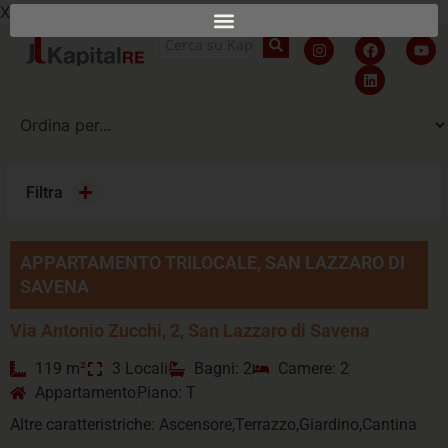
X
Filtra
APPARTAMENTO TRILOCALE, SAN LAZZARO DI
SAVENA
Via Antonio Zucchi, 2, San Lazzaro di Savena
119 m²
3 Locali
Bagni: 2
Camere: 2
Appartamento
Piano: T
Altre caratteristriche: Ascensore,Terrazzo,Giardino,Cantina