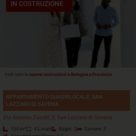
IN COSTRUZIONE
nuove costruzioni a Bologna e Provincia
Vedi tutte le
APPARTAMENTO QUADRILOCALE, SAN
LAZZARO DI SAVENA
Via Antonio Zucchi, 2, San Lazzaro di Savena
154 m²
4 Locali
Bagni: 2
Camere: 3