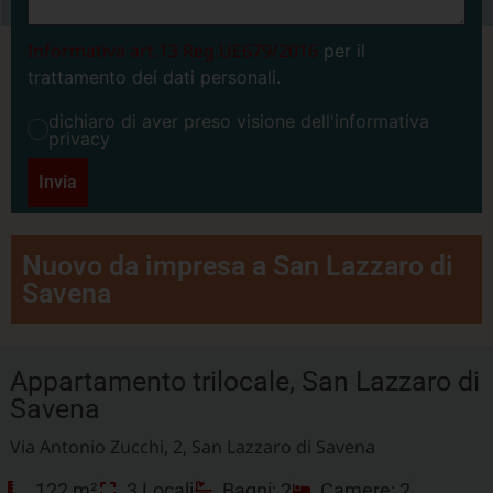
Informativa art.13 Reg.UE679/2016
per il
trattamento dei dati personali.
dichiaro di aver preso visione dell'informativa
privacy
Invia
Nuovo da impresa a San Lazzaro di
Savena
Appartamento trilocale, San Lazzaro di
Savena
Via Antonio Zucchi, 2, San Lazzaro di Savena
122 m²
3 Locali
Bagni: 2
Camere: 2