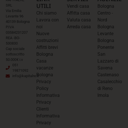
UTILI
SRL
Vendi casa
Bologna
Via Emilia
Chi siamo
Affitta casa
Centro -
Levante 96
Lavora con
Valuta casa
Nord
40139 Bologna
noi
Arreda casa
Bologna
P.IVA
03584231207
Nuove
Levante
REA -BO-
costruzioni
Bologna
530830
Affitti brevi
Ponente
Cap sociale
Bologna
San
sottoscritto
50.000€ i.v
Casa
Lazzaro di
051
vacanze
Savena
19871092
Bologna
Castenaso
info@kapitalre.it
Privacy
Casalecchio
Policy
di Reno
Informativa
Imola
Privacy
Clienti
Informativa
Privacy