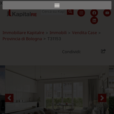
X
Immobiliare Kapitalre
Immobili
Vendita Case
>
>
>
Provincia di Bologna
>
T31153
Condividi: