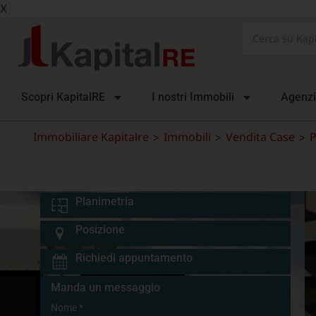
X
Scopri KapitalRE
I nostri Immobili
Agenz
Immobiliare Kapitalre
Immobili
Vendita Case
P
>
>
>
Planimetria
Posizione
Richiedi appuntamento
Manda un messaggio
Nome
*