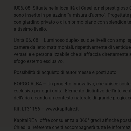
[U06, 08] Situate nella località di Caselle, nel prestigi
sono inserite in palazzine “a misura d’uomo”. Progettate pe
con giardino privato o di un primo piano con splendide te
altissimo livello.
Unità 06, 08 – Luminoso duplex su due livelli con ampi sp
camere da letto matrimoniali, rispettivamente di ventidue
versatile e personalizzabile che si affaccia direttamente
sfogo esterno esclusivo.
Possibilità di acquisto di autorimesse e posti auto.
BORGO ALBA – Un progetto innovativo, che unisce sostenib
esclusivo per ogni unità. Elemento distintivo dell’interve
dell’aria creando un contesto naturale di grande pregio, 
Rif. LT31156 – www.kapitalre.it
KapitalRE vi offre consulenza a 360° gradi affinché poss
Chiedi al referente che ti accompagnerà tutte le informazi