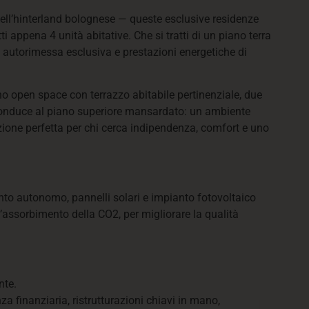
 dell’hinterland bolognese — queste esclusive residenze
 appena 4 unità abitative. Che si tratti di un piano terra
, autorimessa esclusiva e prestazioni energetiche di
no open space con terrazzo abitabile pertinenziale, due
a conduce al piano superiore mansardato: un ambiente
uzione perfetta per chi cerca indipendenza, comfort e uno
nto autonomo, pannelli solari e impianto fotovoltaico
l’assorbimento della CO2, per migliorare la qualità
nte.
a finanziaria, ristrutturazioni chiavi in mano,