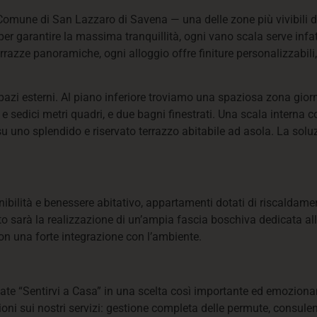
oso Comune di San Lazzaro di Savena — una delle zone più vivibili
r garantire la massima tranquillità, ogni vano scala serve infatti
rrazze panoramiche, ogni alloggio offre finiture personalizzabili
azi esterni. Al piano inferiore troviamo una spaziosa zona gior
 e sedici metri quadri, e due bagni finestrati. Una scala intern
 su uno splendido e riservato terrazzo abitabile ad asola. La sol
ilità e benessere abitativo, appartamenti dotati di riscaldame
nto sarà la realizzazione di un’ampia fascia boschiva dedicata al
con una forte integrazione con l’ambiente.
iate “Sentirvi a Casa” in una scelta così importante ed emoziona
oni sui nostri servizi: gestione completa delle permute, consulenz