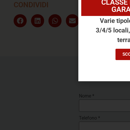
CLASSE
CONDIVIDI
GARA
Varie tipol
3/4/5 locali
terra
SCO
Ti piace 
Nome
*
Telefono
*