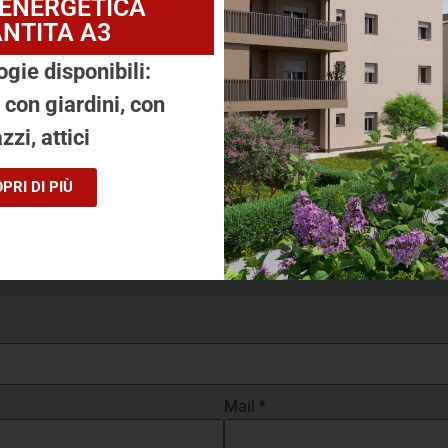
 ENERGETICA
NTITA A3
ogie disponibili:
, con giardini, con
zzi, attici
PRI DI PIÙ
questa soluzione? Prenota subito u
Mail
*