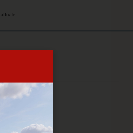
attuale..
€ 521000
ETICA
2026
Nuovo
Autonomo
No
A1