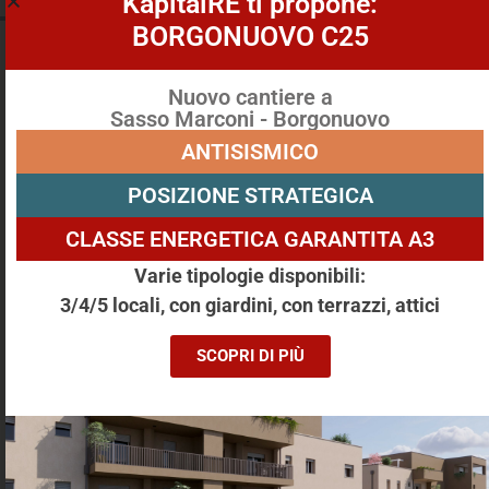
KapitalRE ti propone:
BORGONUOVO C25
BOX, ZONA MURRI - MAZZINI BOLOGNA
Nuovo cantiere a
Sasso Marconi - Borgonuovo
Via Marcello Oretti, 4, Bologna
ANTISISMICO
23 m²
1 Locali
Camere: 1
Box
Piano: t
POSIZIONE STRATEGICA
Altre caratteristriche: -
€ 5000
CLASSE ENERGETICA GARANTITA A3
Varie tipologie disponibili:
3/4/5 locali, con giardini, con terrazzi, attici
SCOPRI DI PIÙ