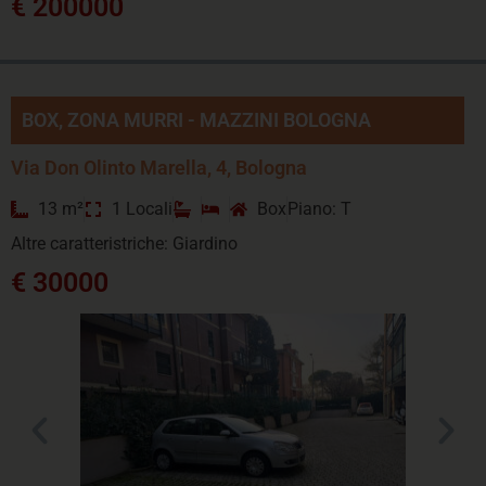
€ 200000
BOX, ZONA MURRI - MAZZINI BOLOGNA
Via Don Olinto Marella, 4, Bologna
13 m²
1 Locali
Box
Piano: T
Altre caratteristriche: Giardino
€ 30000