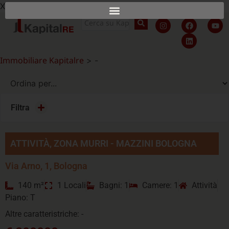
X
Immobiliare Kapitalre
>
-
Filtra
ATTIVITÀ, ZONA MURRI - MAZZINI BOLOGNA
Via Arno, 1, Bologna
140 m²
1 Locali
Bagni: 1
Camere: 1
Attività
Piano: T
Altre caratteristriche: -