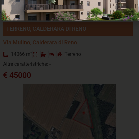
TERRENO, CALDERARA DI RENO
Via Mulino, Calderara di Reno
14066 m²
Terreno
Altre caratteristriche: -
€ 45000