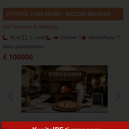
ATTIVITÀ, ZONA MURRI - MAZZINI BOLOGNA
Via Toscana, 8, Bologna
40 m²
2 Locali
Camere: 1
Attività
Piano: T
Altre caratteristriche: -
€ 100000