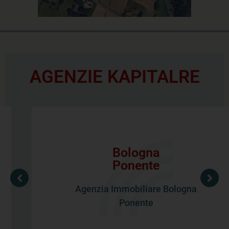
AGENZIE KAPITALRE
Bologna
Agenzia Immobiliare Bologna Ponente
Ponente
Via Olindo Guerrini 26/a
Bologna
Agenzia Immobiliare Bologna
Vedi gli annunci
Ponente