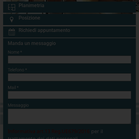
Planimetria
Posizione
Richiedi appuntamento
Manda un messaggio
Nome
*
Telefono
*
Mail
*
Messaggio
Informativa art.13 Reg.UE679/2016
per il
trattamento dei dati personali.