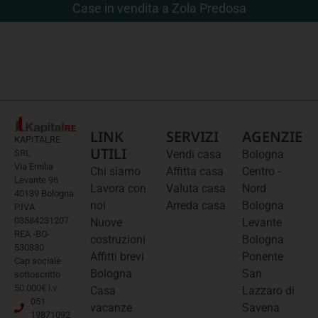
Case in vendita a Zola Predosa
LINK
SERVIZI
AGENZIE
KAPITALRE
UTILI
SRL
Vendi casa
Bologna
Via Emilia
Chi siamo
Affitta casa
Centro -
Levante 96
Lavora con
Valuta casa
Nord
40139 Bologna
noi
Arreda casa
Bologna
P.IVA
03584231207
Nuove
Levante
REA -BO-
costruzioni
Bologna
530830
Affitti brevi
Ponente
Cap sociale
Bologna
San
sottoscritto
50.000€ i.v
Casa
Lazzaro di
051
vacanze
Savena
19871092