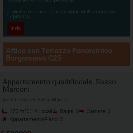
dichiaro di aver preso visione dell'informativa
privacy
Invia
Attico con Terrazzo Panoramico -
Borgonuovo C25
Appartamento quadrilocale, Sasso
Marconi
Via Cartiera 25, Sasso Marconi
170 m²
4 Locali
Bagni: 2
Camere: 3
Appartamento
Piano: 3