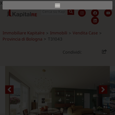
X
Immobiliare Kapitalre
Immobili
Vendita Case
>
>
>
Provincia di Bologna
>
T31043
Condividi: