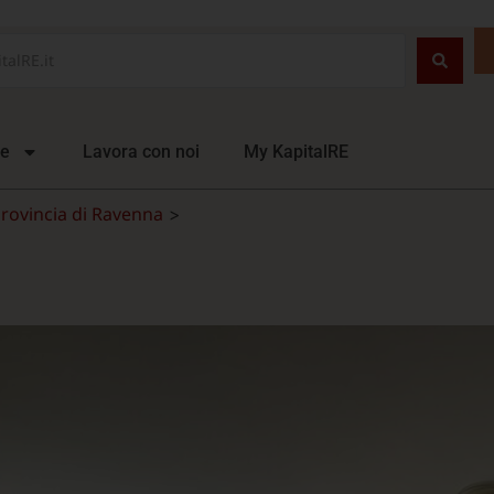
ie
Lavora con noi
My KapitalRE
rovincia di Ravenna
>