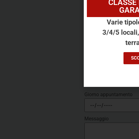
CLASSE
Ti piace 
GARA
Varie tipol
Nome
*
3/4/5 locali
terra
Telefono
*
SCO
Giorno appuntamento
Messaggio