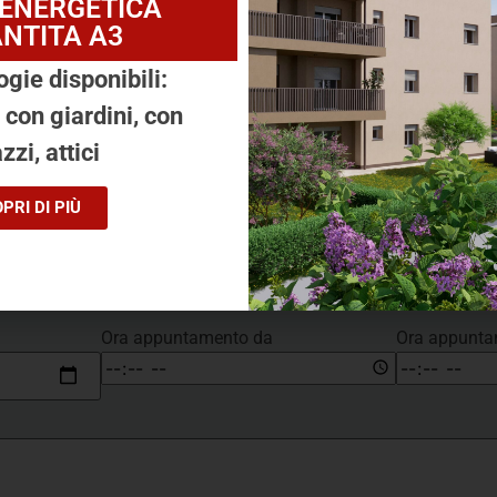
 ENERGETICA
questa soluzione? Prenota subito u
NTITA A3
ogie disponibili:
, con giardini, con
zzi, attici
Mail
*
PRI DI PIÙ
Appuntamento
Ora appuntamento da
Ora appunta