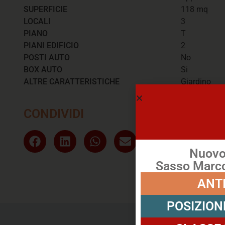
SUPERFICIE
118 mq
LOCALI
3
PIANO
T
PIANI EDIFICIO
2
POSTI AUTO
No
BOX AUTO
Si
ALTRE CARATTERISTICHE
Giardino
CONDIVIDI
Nuovo 
Sasso Marco
ANT
POSIZION