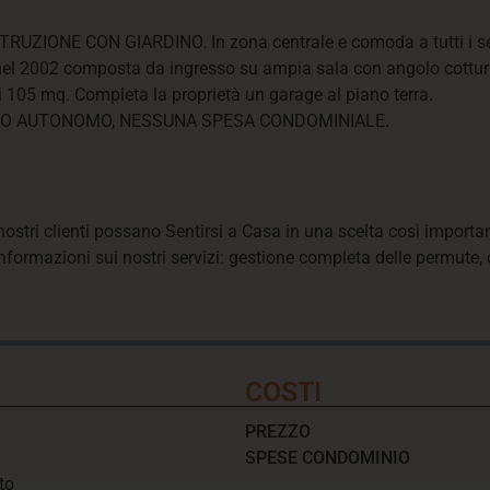
ONE CON GIARDINO. In zona centrale e comoda a tutti i servi
a nel 2002 composta da ingresso su ampia sala con angolo cottu
i 105 mq. Completa la proprietà un garage al piano terra.
NTO AUTONOMO, NESSUNA SPESA CONDOMINIALE.
 nostri clienti possano Sentirsi a Casa in una scelta così import
informazioni sui nostri servizi: gestione completa delle permute, 
COSTI
PREZZO
SPESE CONDOMINIO
to