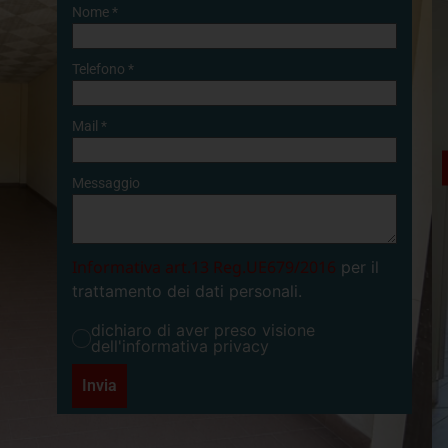
Nome
*
Telefono
*
Mail
*
Messaggio
Informativa art.13 Reg.UE679/2016
per il
trattamento dei dati personali.
dichiaro di aver preso visione
dell'informativa privacy
Invia