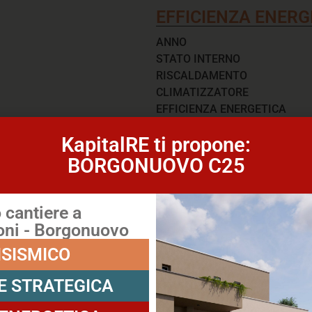
EFFICIENZA ENERG
ANNO
STATO INTERNO
RISCALDAMENTO
CLIMATIZZATORE
EFFICIENZA ENERGETICA
KapitalRE ti propone:
BORGONUOVO C25
cantiere a
ni - Borgonuovo
ISISMICO
E STRATEGICA