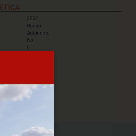
ETICA
2002
Buono
Autonomo
No
E