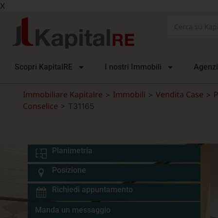
X
Scopri KapitalRE
I nostri Immobili
Agenz
Immobiliare Kapitalre
Immobili
Vendita Case
P
>
>
>
Conselice
>
T31165
Planimetria
Posizione
Richiedi appuntamento
Manda un messaggio