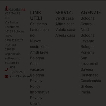
LINK
SERVIZI
AGENZIE
KAPITALRE
UTILI
SRL
Vendi casa
Bologna
Via Emilia
Chi siamo
Affitta casa
Centro -
Levante 96
Lavora con
Valuta casa
Nord
40139 Bologna
noi
Arreda casa
Bologna
P.IVA
03584231207
Nuove
Levante
REA -BO-
costruzioni
Bologna
530830
Affitti brevi
Ponente
Cap sociale
Bologna
San
sottoscritto
50.000€ i.v
Casa
Lazzaro di
051
vacanze
Savena
19871092
Bologna
Castenaso
info@kapitalre.it
Privacy
Casalecchio
Policy
di Reno
Informativa
Imola
Privacy
Clienti