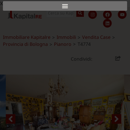
X
Immobiliare Kapitalre
Immobili
Vendita Case
>
>
>
Provincia di Bologna
Pianoro
>
>
T4774
Condividi: