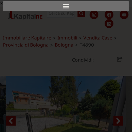
X
Immobiliare Kapitalre
Immobili
Vendita Case
>
>
>
Provincia di Bologna
Bologna
>
>
T4890
Condividi: