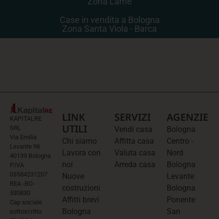
Zona Lame
Case in vendita a Bologna
Zona Santa Viola - Barca
LINK
SERVIZI
AGENZIE
KAPITALRE
UTILI
SRL
Vendi casa
Bologna
Via Emilia
Chi siamo
Affitta casa
Centro -
Levante 96
Lavora con
Valuta casa
Nord
40139 Bologna
noi
Arreda casa
Bologna
P.IVA
03584231207
Nuove
Levante
REA -BO-
costruzioni
Bologna
530830
Affitti brevi
Ponente
Cap sociale
Bologna
San
sottoscritto