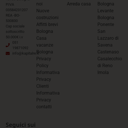
noi
Arreda casa
Bologna
P.IVA
03584231207
Nuove
Levante
REA -BO-
costruzioni
Bologna
530830
Affitti brevi
Ponente
Cap sociale
Bologna
San
sottoscritto
50.000€ i.v
Casa
Lazzaro di
051
vacanze
Savena
19871092
Bologna
Castenaso
info@kapitalre.it
Privacy
Casalecchio
Policy
di Reno
Informativa
Imola
Privacy
Clienti
Informativa
Privacy
contatti
Seguici sui