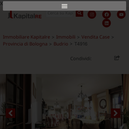
X
Immobiliare Kapitalre
Immobili
Vendita Case
>
>
>
Provincia di Bologna
Budrio
>
>
T4916
Condividi: