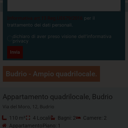
Informativa art.13 Reg.UE679/2016
per il
trattamento dei dati personali.
dichiaro di aver preso visione dell'informativa
privacy
Invia
Budrio - Ampio quadrilocale.
Appartamento quadrilocale, Budrio
Via del Moro, 12, Budrio
110 m²
4 Locali
Bagni: 2
Camere: 2
Appartamento
Piano: 1