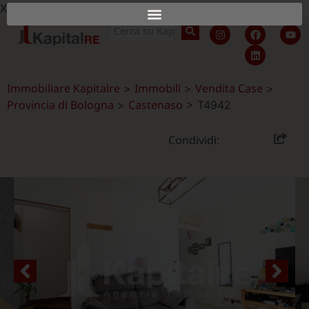
X
Immobiliare Kapitalre
Immobili
Vendita Case
>
>
>
Provincia di Bologna
Castenaso
>
>
T4942
Condividi: