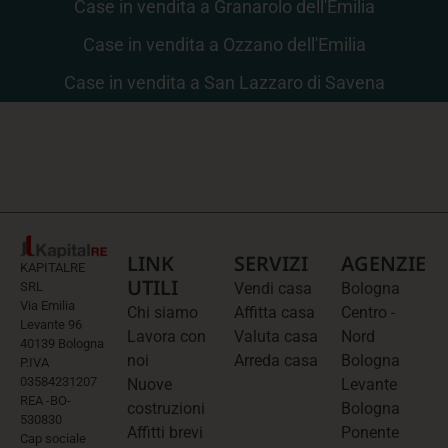
Case in vendita a Granarolo dell'Emilia
Case in vendita a Ozzano dell'Emilia
Case in vendita a San Lazzaro di Savena
LINK
SERVIZI
AGENZIE
KAPITALRE
UTILI
SRL
Vendi casa
Bologna
Via Emilia
Chi siamo
Affitta casa
Centro -
Levante 96
Lavora con
Valuta casa
Nord
40139 Bologna
noi
Arreda casa
Bologna
P.IVA
03584231207
Nuove
Levante
REA -BO-
costruzioni
Bologna
530830
Affitti brevi
Ponente
Cap sociale