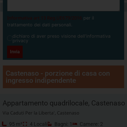
Informativa art.13 Reg.UE679/2016
per il
trattamento dei dati personali.
dichiaro di aver preso visione dell'informativa
privacy
Invia
Castenaso - porzione di casa con
ingresso indipendente
Appartamento quadrilocale, Castenaso
Via Caduti Per la Liberta', Castenaso
95 m²
4 Locali
Bagni: 1
Camere: 2