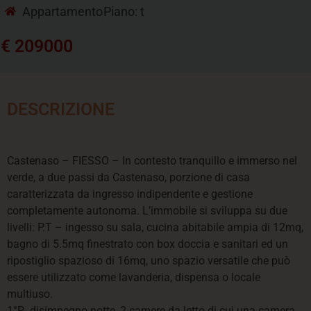
Appartamento
Piano: t
€ 209000
DESCRIZIONE
Castenaso – FIESSO – In contesto tranquillo e immerso nel
verde, a due passi da Castenaso, porzione di casa
caratterizzata da ingresso indipendente e gestione
completamente autonoma. L’immobile si sviluppa su due
livelli: P.T – ingesso su sala, cucina abitabile ampia di 12mq,
bagno di 5.5mq finestrato con box doccia e sanitari ed un
ripostiglio spazioso di 16mq, uno spazio versatile che può
essere utilizzato come lavanderia, dispensa o locale
multiuso.
1°P- disimpegno notte, 2 camere da letto di cui una camera