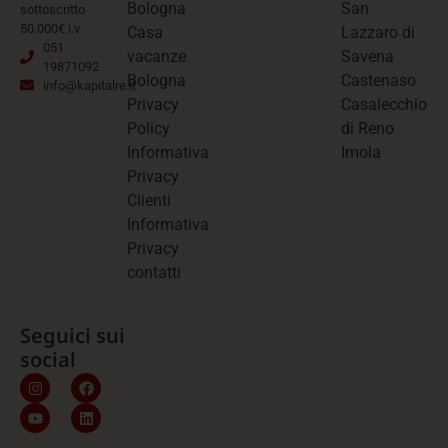
Bologna
San
sottoscritto
50.000€ i.v
Casa
Lazzaro di
051
vacanze
Savena
19871092
Bologna
Castenaso
info@kapitalre.it
Privacy
Casalecchio
Policy
di Reno
Informativa
Imola
Privacy
Clienti
Informativa
Privacy
contatti
Seguici sui
social