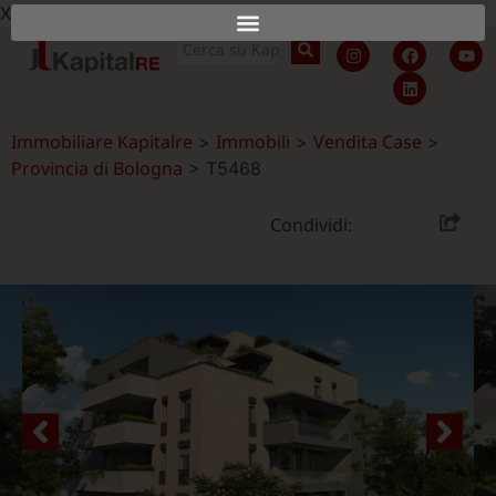
X
Immobiliare Kapitalre
Immobili
Vendita Case
>
>
>
Provincia di Bologna
>
T5468
Condividi: