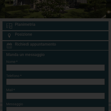
Planimetria
Posizione
Richiedi appuntamento
Manda un messaggio
Nome
*
Telefono
*
Mail
*
Messaggio