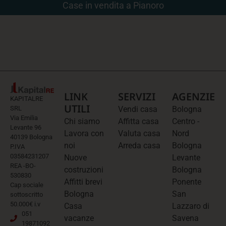
Case in vendita a Pianoro
LINK
SERVIZI
AGENZIE
KAPITALRE
UTILI
SRL
Vendi casa
Bologna
Via Emilia
Chi siamo
Affitta casa
Centro -
Levante 96
Lavora con
Valuta casa
Nord
40139 Bologna
noi
Arreda casa
Bologna
P.IVA
03584231207
Nuove
Levante
REA -BO-
costruzioni
Bologna
530830
Affitti brevi
Ponente
Cap sociale
Bologna
San
sottoscritto
50.000€ i.v
Casa
Lazzaro di
051
vacanze
Savena
19871092