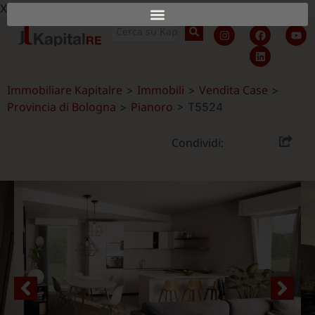
X
Immobiliare Kapitalre
Immobili
Vendita Case
>
>
>
Provincia di Bologna
Pianoro
>
>
T5524
Condividi: