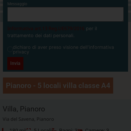
Messaggio
Informativa art.13 Reg.UE679/2016
per il
trattamento dei dati personali.
dichiaro di aver preso visione dell'informativa
privacy
Invia
Pianoro - 5 locali villa classe A4
Villa, Pianoro
Via del Savena, Pianoro
180 m²
5 Locali
Bagni: 3
Camere: 3