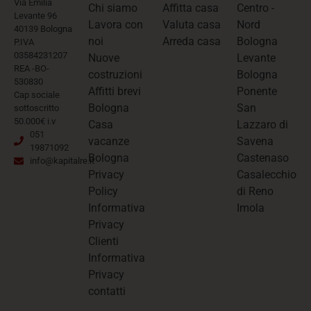
Via Emilia
Chi siamo
Affitta casa
Centro -
Levante 96
Lavora con
Valuta casa
Nord
40139 Bologna
noi
Arreda casa
Bologna
P.IVA
03584231207
Nuove
Levante
REA -BO-
costruzioni
Bologna
530830
Affitti brevi
Ponente
Cap sociale
Bologna
San
sottoscritto
50.000€ i.v
Casa
Lazzaro di
051
vacanze
Savena
19871092
Bologna
Castenaso
info@kapitalre.it
Privacy
Casalecchio
Policy
di Reno
Informativa
Imola
Privacy
Clienti
Informativa
Privacy
contatti