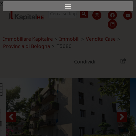
X
Immobiliare Kapitalre
Immobili
Vendita Case
>
>
>
Provincia di Bologna
>
T5680
Condividi: