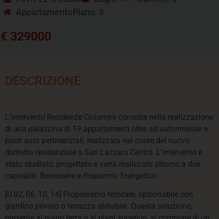
Appartamento
Piano: 3
€ 329000
DESCRIZIONE
L’intervento Residenze Ciclamini consiste nella realizzazione
di una palazzina di 19 appartamenti oltre ad autorimesse e
posti auto pertinenziali, realizzata nel cuore del nuovo
distretto residenziale a San Lazzaro Centro. L’intervento è
stato studiato, progettato e verrà realizzato attorno a due
capisaldi: Benessere e Risparmio Energetico.
[U.02, 06, 10, 14] Proponiamo trilocale, opzionabile con
giardino privato o terrazza abitabile. Questa soluzione,
presente al piano terra o ai piani superiori, si compone di un