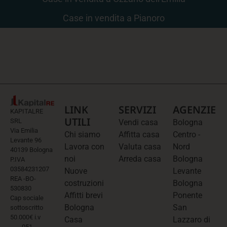
Case in vendita a Pianoro
LINK
SERVIZI
AGENZIE
KAPITALRE
UTILI
SRL
Vendi casa
Bologna
Via Emilia
Chi siamo
Affitta casa
Centro -
Levante 96
Lavora con
Valuta casa
Nord
40139 Bologna
noi
Arreda casa
Bologna
P.IVA
03584231207
Nuove
Levante
REA -BO-
costruzioni
Bologna
530830
Affitti brevi
Ponente
Cap sociale
Bologna
San
sottoscritto
50.000€ i.v
Casa
Lazzaro di
051