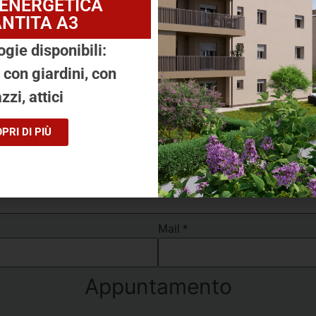
 ENERGETICA
NTITA A3
ogie disponibili:
, con giardini, con
zzi, attici
questa soluzione? Prenota subito u
PRI DI PIÙ
Mail
*
Appuntamento