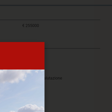
€ 255000
ETICA
1980
Buono
Autonomo
No
In corso di valutazione