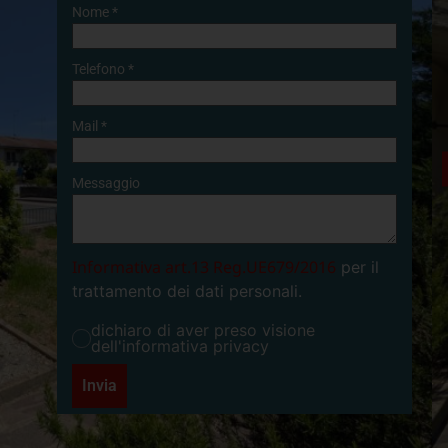
Nome
*
Telefono
*
Mail
*
Messaggio
Informativa art.13 Reg.UE679/2016
per il
trattamento dei dati personali.
dichiaro di aver preso visione
dell'informativa privacy
Invia