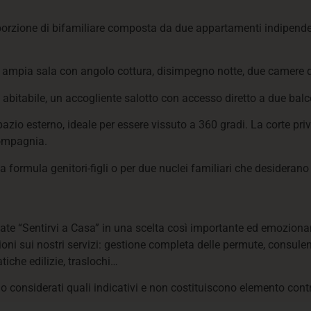
 porzione di bifamiliare composta da due appartamenti indipenden
mpia sala con angolo cottura, disimpegno notte, due camere d
abitabile, un accogliente salotto con accesso diretto a due ba
e spazio esterno, ideale per essere vissuto a 360 gradi. La corte p
compagnia.
 formula genitori-figli o per due nuclei familiari che desiderano
iate “Sentirvi a Casa” in una scelta così importante ed emoziona
oni sui nostri servizi: gestione completa delle permute, consulenz
tiche edilizie, traslochi…
o considerati quali indicativi e non costituiscono elemento contr