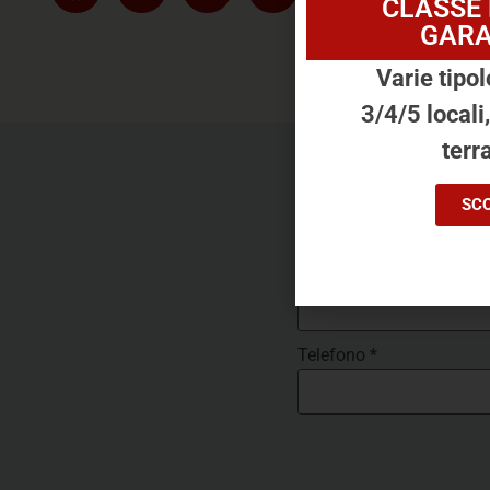
CLASSE
GARA
Varie tipol
3/4/5 locali
terra
Ti piace 
SCO
Nome
*
Telefono
*