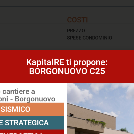
COSTI
PREZZO
SPESE CONDOMINIO
EFFICIENZA ENERG
KapitalRE ti propone:
ANNO
BORGONUOVO C25
STATO INTERNO
RISCALDAMENTO
CLIMATIZZATORE
cantiere a
EFFICIENZA ENERGETICA
lcone
ni - Borgonuovo
ISISMICO
E STRATEGICA