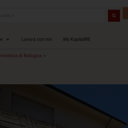
ie
Lavora con noi
My KapitalRE
rovincia di Bologna
>