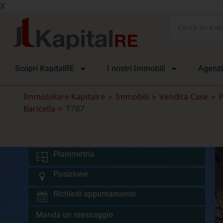
X
Scopri KapitalRE
I nostri Immobili
Agenz
Immobiliare Kapitalre
Immobili
Vendita Case
P
>
>
>
Baricella
>
T787
Planimetria
Posizione
Richiedi appuntamento
Manda un messaggio