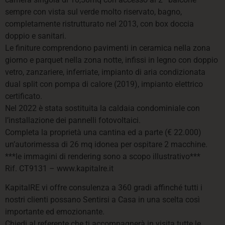
sempre con vista sul verde molto riservato, bagno,
completamente ristrutturato nel 2013, con box doccia
doppio e sanitari.
Le finiture comprendono pavimenti in ceramica nella zona
giorno e parquet nella zona notte, infissi in legno con doppio
vetro, zanzariere, inferriate, impianto di aria condizionata
dual split con pompa di calore (2019), impianto elettrico
certificato.
Nel 2022 è stata sostituita la caldaia condominiale con
l’installazione dei pannelli fotovoltaici.
Completa la proprietà una cantina ed a parte (€ 22.000)
un’autorimessa di 26 mq idonea per ospitare 2 macchine.
***le immagini di rendering sono a scopo illustrativo***
Rif. CT9131 – www.kapitalre.it
KapitalRE vi offre consulenza a 360 gradi affinché tutti i
nostri clienti possano Sentirsi a Casa in una scelta così
importante ed emozionante.
Chiedi al referente che ti accompagnerà in visita tutte le