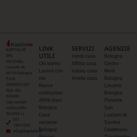
LINK
SERVIZI
AGENZIE
KAPITALRE
UTILI
SRL
Vendi casa
Bologna
Via Emilia
Chi siamo
Affitta casa
Centro -
Levante 96
Lavora con
Valuta casa
Nord
40139 Bologna
noi
Arreda casa
Bologna
P.IVA
03584231207
Nuove
Levante
REA -BO-
costruzioni
Bologna
530830
Affitti brevi
Ponente
Cap sociale
Bologna
San
sottoscritto
50.000€ i.v
Casa
Lazzaro di
051
vacanze
Savena
19871092
Bologna
Castenaso
info@kapitalre.it
Privacy
Casalecchio