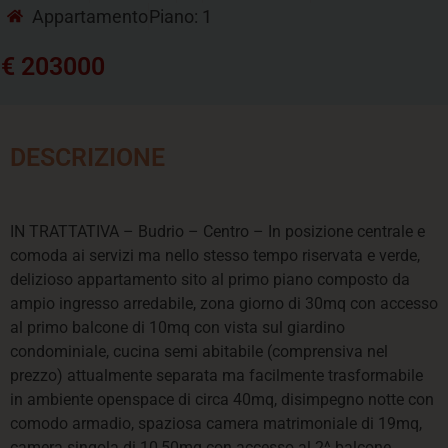
Appartamento
Piano: 1
€ 203000
DESCRIZIONE
IN TRATTATIVA – Budrio – Centro – In posizione centrale e
comoda ai servizi ma nello stesso tempo riservata e verde,
delizioso appartamento sito al primo piano composto da
ampio ingresso arredabile, zona giorno di 30mq con accesso
al primo balcone di 10mq con vista sul giardino
condominiale, cucina semi abitabile (comprensiva nel
prezzo) attualmente separata ma facilmente trasformabile
in ambiente openspace di circa 40mq, disimpegno notte con
comodo armadio, spaziosa camera matrimoniale di 19mq,
camera singola di 10,50mq con accesso al 2^ balcone