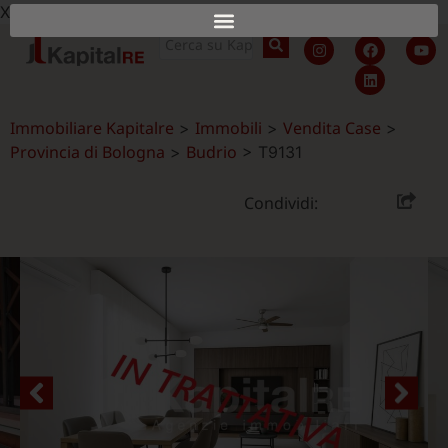
X
Immobiliare Kapitalre
Immobili
Vendita Case
>
>
>
Provincia di Bologna
Budrio
>
>
T9131
Condividi: