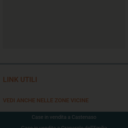
LINK UTILI
VEDI ANCHE NELLE ZONE VICINE
Case in vendita a Castenaso
Case in vendita a Granarolo dell'Emilia