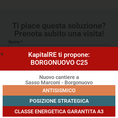
Ti piace questa soluzione?
Prenota subito una visita!
Nome
*
KapitalRE ti propone:
BORGONUOVO C25
Telefono
*
Nuovo cantiere a
Sasso Marconi - Borgonuovo
Mail
*
ANTISISMICO
POSIZIONE STRATEGICA
Appuntamento
CLASSE ENERGETICA GARANTITA A3
Giorno appuntamento