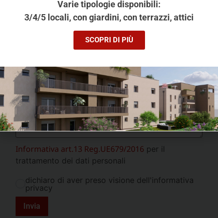
Varie tipologie disponibili:
3/4/5 locali, con giardini, con terrazzi, attici
Ora appuntamento da
SCOPRI DI PIÙ
Ora appuntamento a
Messaggio
Informativa art.13 Reg.UE679/2016
per il
trattamento dei dati personali
dichiaro di aver preso visione dell'informativa
privacy
Invia