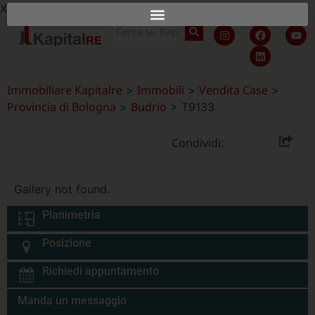
X
Immobiliare Kapitalre
Immobili
Vendita Case
>
>
>
Provincia di Bologna
Budrio
>
>
T9133
Condividi:
Gallery not found.
Planimetria
Posizione
Richiedi appuntamento
Manda un messaggio