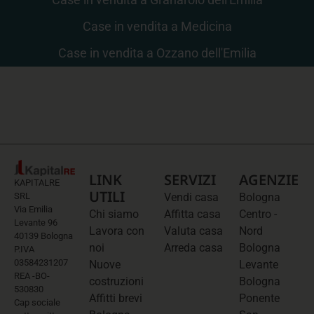
Case in vendita a Medicina
Case in vendita a Ozzano dell'Emilia
LINK
SERVIZI
AGENZIE
KAPITALRE
UTILI
SRL
Vendi casa
Bologna
Via Emilia
Chi siamo
Affitta casa
Centro -
Levante 96
Lavora con
Valuta casa
Nord
40139 Bologna
noi
Arreda casa
Bologna
P.IVA
03584231207
Nuove
Levante
REA -BO-
costruzioni
Bologna
530830
Affitti brevi
Ponente
Cap sociale