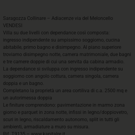
Saragozza Collinare – Adiacenze via del Meloncello
VENDESI
Villa su due livelli con dependance così composta:
ingresso indipendente su ampissimo soggiorno, cucina
abitabile, primo bagno e disimpegno. Al piano superiore
troviamo disimpegno notte, camera matrimoniale, due bagni
e tre camere doppie di cui una servita da cabina armadio.
La dependance si sviluppa con ingresso indipendente su
soggiorno con angolo cottura, camera singola, camera
doppia e un bagno.
Completano la proprietà un area cortiliva di c.a. 2500 mq e
un autorimessa doppia
Le finiture comprendono: pavimentazione in marmo zona
giorno e parquet in zona notte, infissi in legno/doppiovetro,
scuri in legno, riscaldamento autonomo, split in tutti gli
ambienti, armadiature a muro su misura.
Rif. T9135 – www.kapitalre.it