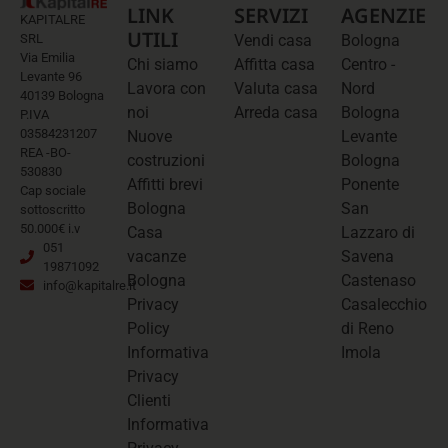
LINK
SERVIZI
AGENZIE
KAPITALRE
UTILI
SRL
Vendi casa
Bologna
Via Emilia
Chi siamo
Affitta casa
Centro -
Levante 96
Lavora con
Valuta casa
Nord
40139 Bologna
noi
Arreda casa
Bologna
P.IVA
03584231207
Nuove
Levante
REA -BO-
costruzioni
Bologna
530830
Affitti brevi
Ponente
Cap sociale
Bologna
San
sottoscritto
50.000€ i.v
Casa
Lazzaro di
051
vacanze
Savena
19871092
Bologna
Castenaso
info@kapitalre.it
Privacy
Casalecchio
Policy
di Reno
Informativa
Imola
Privacy
Clienti
Informativa