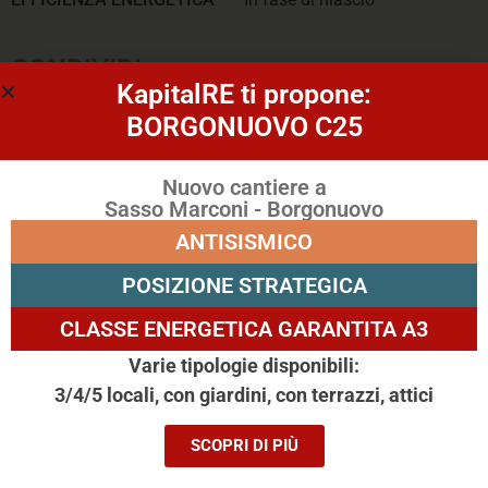
CONDIVIDI
KapitalRE ti propone:
BORGONUOVO C25
Nuovo cantiere a
Sasso Marconi - Borgonuovo
ANTISISMICO
POSIZIONE STRATEGICA
Ti piace questa soluzione?
CLASSE ENERGETICA GARANTITA A3
Prenota subito una visita!
Varie tipologie disponibili:
3/4/5 locali, con giardini, con terrazzi, attici
Nome
*
SCOPRI DI PIÙ
Telefono
*