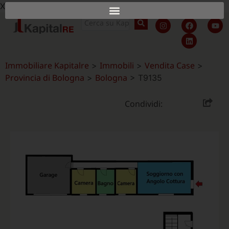
X
Immobiliare Kapitalre
Immobili
Vendita Case
>
>
>
Provincia di Bologna
Bologna
>
>
T9135
Condividi: