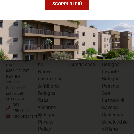
le agenzie immobiliari a Bologna e
Vedi tutte
SCOPRI DI PIÙ
Provincia
LINK
SERVIZI
AGENZIE
KAPITALRE
UTILI
SRL
Vendi casa
Bologna
Via Emilia
Chi siamo
Affitta casa
Centro -
Levante 96
Lavora con
Valuta casa
Nord
40139 Bologna
noi
Arreda casa
Bologna
P.IVA
03584231207
Nuove
Levante
REA -BO-
costruzioni
Bologna
530830
Affitti brevi
Ponente
Cap sociale
Bologna
San
sottoscritto
50.000€ i.v
Casa
Lazzaro di
051
vacanze
Savena
19871092
Bologna
Castenaso
info@kapitalre.it
Privacy
Casalecchio
Policy
di Reno