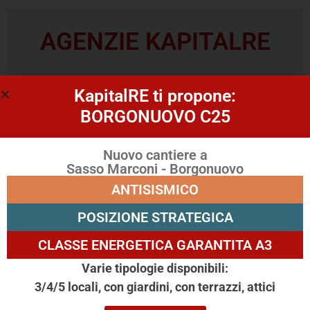
AGENZIE KAPITALRE
KapitalRE ti propone:
BORGONUOVO C25
Bologna
Agenzia Immobiliare Bologna Ponente
Nuovo cantiere a
Ponente
Via Olindo Guerrini 26/a
Sasso Marconi - Borgonuovo
Bologna
ANTISISMICO
Agenzia Immobiliare Bologna
Vedi gli annunci
Ponente
POSIZIONE STRATEGICA
CLASSE ENERGETICA GARANTITA A3
Varie tipologie disponibili:
3/4/5 locali, con giardini, con terrazzi, attici