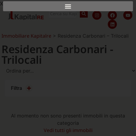
X
Immobiliare Kapitalre
>
Residenza Carbonari – Trilocali
Residenza Carbonari -
Trilocali
Filtra
Al momento non sono presenti immobili in questa
categoria
Vedi tutti gli immobili